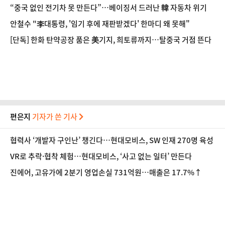
“중국 없인 전기차 못 만든다”…베이징서 드러난 韓 자동차 위기
안철수 "李대통령, '임기 후에 재판받겠다' 한마디 왜 못해"
[단독] 한화 탄약공장 품은 美기지, 희토류까지…탈중국 거점 뜬다
편은지
기자가 쓴 기사
협력사 ‘개발자 구인난’ 챙긴다…현대모비스, SW 인재 270명 육성
VR로 추락·협착 체험…현대모비스, ‘사고 없는 일터’ 만든다
진에어, 고유가에 2분기 영업손실 731억원…매출은 17.7%↑