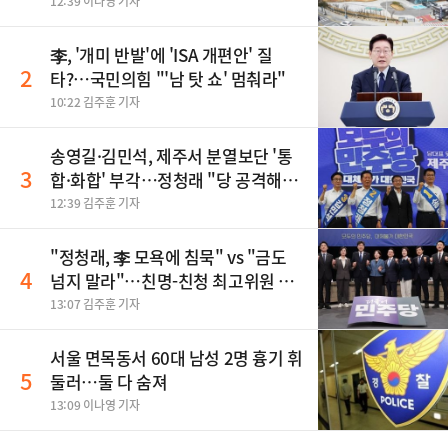
12:39 이나영 기자
李, '개미 반발'에 'ISA 개편안' 질
2
타?…국민의힘 "'남 탓 쇼' 멈춰라"
10:22 김주훈 기자
송영길·김민석, 제주서 분열보단 '통
3
합·화합' 부각…정청래 "당 공격해
놓고 뻔뻔해"
12:39 김주훈 기자
"정청래, 李 모욕에 침묵" vs "금도
4
넘지 말라"…친명-친청 최고위원 후
보, 제주서 격돌
13:07 김주훈 기자
서울 면목동서 60대 남성 2명 흉기 휘
5
둘러…둘 다 숨져
13:09 이나영 기자