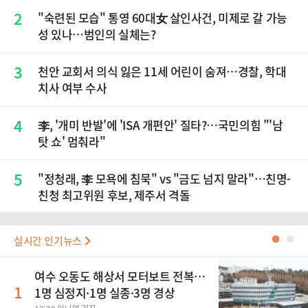
2
"숙련된 모습" 통영 60대女 살인사건, 미제로 갈 가능
성 있나…범인의 실체는?
3
천안 교회서 의식 잃은 11세 어린이 숨져…경찰, 학대
치사 여부 수사
4
李, '개미 반발'에 'ISA 개편안' 질타?…국민의힘 "'남
탓 쇼' 멈춰라"
5
"정청래, 李 모욕에 침묵" vs "금도 넘지 말라"…친명-
친청 최고위원 후보, 제주서 격돌
실시간 인기뉴스
●
●
여수 오동도 해상서 모터보트 전복…
1
1명 심정지·1명 실종·3명 경상