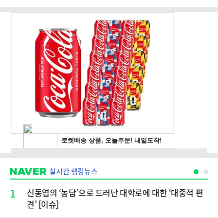
실시간 랭킹뉴스
1
신동엽의 ‘농담’으로 드러난 대학로에 대한 ‘대중적 편
견’ [이슈]