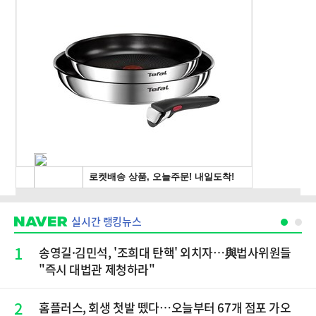
실시간 랭킹뉴스
1
송영길·김민석, '조희대 탄핵' 외치자…與법사위원들
"즉시 대법관 제청하라"
2
홈플러스, 회생 첫발 뗐다…오늘부터 67개 점포 가오