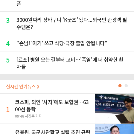
픈
3
3000원짜리 장바구니 'K굿즈' 됐다...외국인 관광객 필
수템은?
4
"손님! '이거' 쓰고 식당·극장 출입 안됩니다"
5
[르포] 병원 오는 길부터 고비…'폭염'에 더 취약한 환
자들
실시간 인기뉴스
●
●
코스피, 외인 ‘사자’에도 보합권…63
1
00선 등락
09:48 서진주 기자
유용원, 국군사관학교 설립 추진 규탄