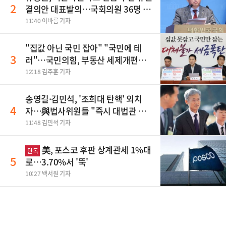
2
결의안 대표발의…국회의원 36명 동
참
11:40 이바름 기자
"집값 아닌 국민 잡아" "국민에 테
3
러"…국민의힘, 부동산 세제개편안
맹폭
12:18 김주훈 기자
송영길·김민석, '조희대 탄핵' 외치
4
자…與법사위원들 "즉시 대법관 제
청하라"
11:48 김민석 기자
美, 포스코 후판 상계관세 1%대
단독
5
로…3.70%서 '뚝'
10:27 백서원 기자