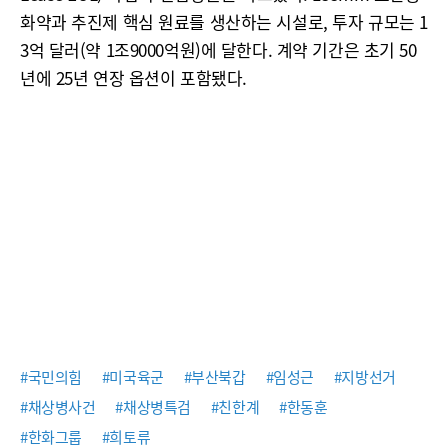
화약과 추진제 핵심 원료를 생산하는 시설로, 투자 규모는 1
3억 달러(약 1조9000억원)에 달한다. 계약 기간은 초기 50
년에 25년 연장 옵션이 포함됐다.
#국민의힘
#미국육군
#부산북갑
#임성근
#지방선거
#채상병사건
#채상병특검
#친한계
#한동훈
#한화그룹
#희토류