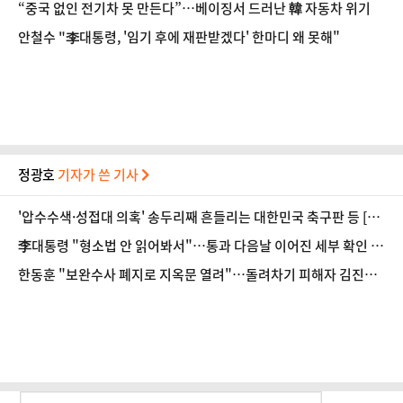
“중국 없인 전기차 못 만든다”…베이징서 드러난 韓 자동차 위기
안철수 "李대통령, '임기 후에 재판받겠다' 한마디 왜 못해"
정광호
기자가 쓴 기사
'압수수색·성접대 의혹' 송두리째 흔들리는 대한민국 축구판 등 [8/
7(금) 데일리안 출근길 뉴스]
李대통령 "형소법 안 읽어봐서"…통과 다음날 이어진 세부 확인 작
업(종합) 등 [8/6(목) 데일리안 출근길 뉴스]
한동훈 "보완수사 폐지로 지옥문 열려"…돌려차기 피해자 김진주
"누굴 위한 법인가"(종합) 등 [8/5(수) 데일리안 출근길 뉴스]