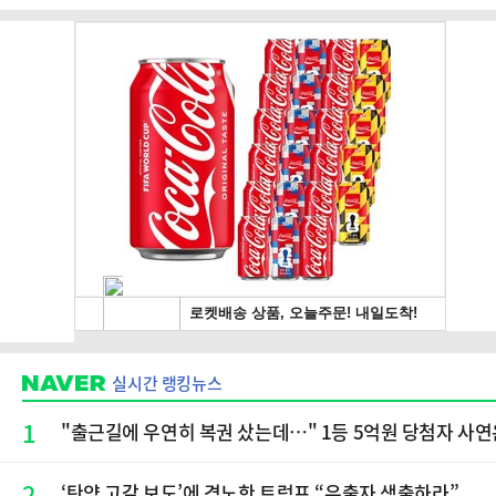
실시간 랭킹뉴스
1
"출근길에 우연히 복권 샀는데…" 1등 5억원 당첨자 사연
2
‘탄약 고갈 보도’에 격노한 트럼프 “유출자 색출하라”