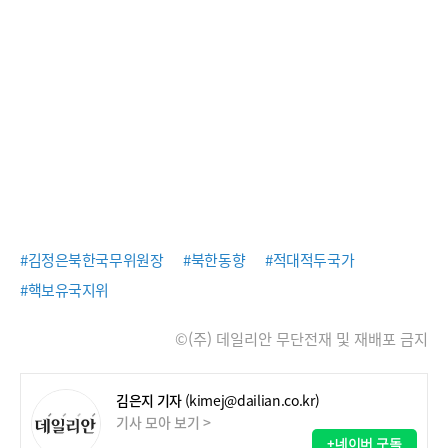
#김정은북한국무위원장
#북한동향
#적대적두국가
#핵보유국지위
©(주) 데일리안 무단전재 및 재배포 금지
김은지 기자
(kimej@dailian.co.kr)
기사 모아 보기 >
+네이버 구독