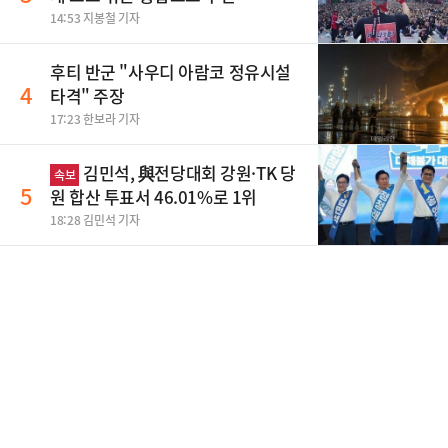
14:53 지봉철 기자
후티 반군 "사우디 아람코 정유시설
4
타격" 주장
17:23 한보라 기자
김민석, 與전당대회 강원·TK 당
속보
5
원 합산 투표서 46.01%로 1위
18:28 김민석 기자