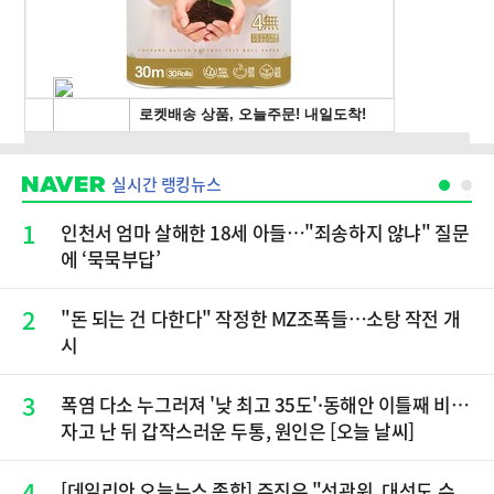
실시간 랭킹뉴스
1
인천서 엄마 살해한 18세 아들…"죄송하지 않냐" 질문
에 ‘묵묵부답’
2
"돈 되는 건 다한다" 작정한 MZ조폭들…소탕 작전 개
시
3
폭염 다소 누그러져 '낮 최고 35도'·동해안 이틀째 비…
자고 난 뒤 갑작스러운 두통, 원인은 [오늘 날씨]
4
[데일리안 오늘뉴스 종합] 주진우 "선관위, 대선도 수