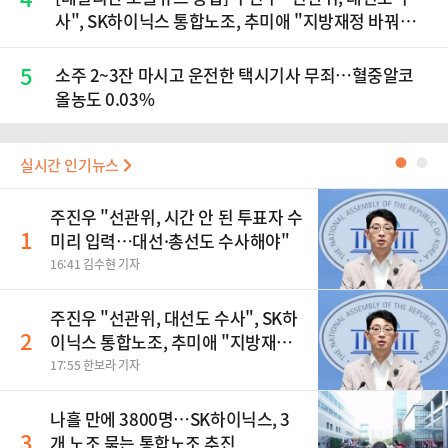
사", SK하이닉스 통합노조, 추미애 "지방재정 바꿔
야", 세제개편 이달 정리 등
5
소주 2~3잔 마시고 운전한 택시기사 무죄…혈중알코
올농도 0.03%
실시간 인기뉴스
●
●
주진우 "선관위, 시간 안 된 투표자 수
1
미리 입력…대선·총선도 수사해야"
16:41 김수현 기자
주진우 "선관위, 대선도 수사", SK하
2
이닉스 통합노조, 추미애 "지방재정
바꿔야", 세제개편 이달 정리 등
17:55 한보라 기자
나흘 만에 3800명…SK하이닉스, 3
3
개 노조 묶는 통합노조 추진