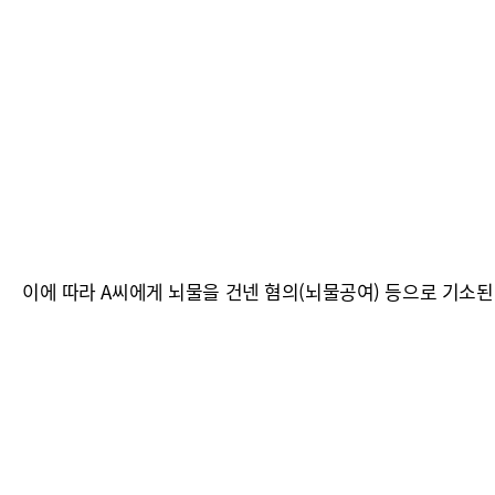
이에 따라 A씨에게 뇌물을 건넨 혐의(뇌물공여) 등으로 기소된