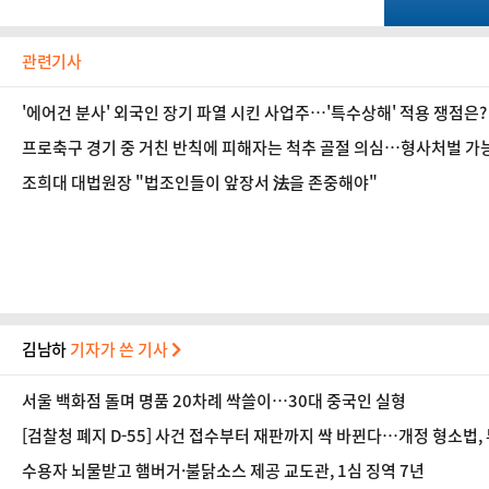
관련기사
'에어건 분사' 외국인 장기 파열 시킨 사업주…'특수상해' 적용 쟁점은? 
프로축구 경기 중 거친 반칙에 피해자는 척추 골절 의심…형사처벌 가능
조희대 대법원장 "법조인들이 앞장서 法을 존중해야"
김남하
기자가 쓴 기사
서울 백화점 돌며 명품 20차례 싹쓸이…30대 중국인 실형
[검찰청 폐지 D-55] 사건 접수부터 재판까지 싹 바뀐다…개정 형소법
수용자 뇌물받고 햄버거·불닭소스 제공 교도관, 1심 징역 7년