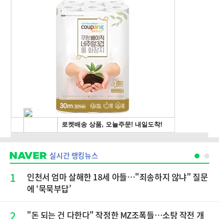
실시간 랭킹뉴스
1
인천서 엄마 살해한 18세 아들…"죄송하지 않냐" 질문
에 ‘묵묵부답’
2
"돈 되는 건 다한다" 작정한 MZ조폭들…소탕 작전 개