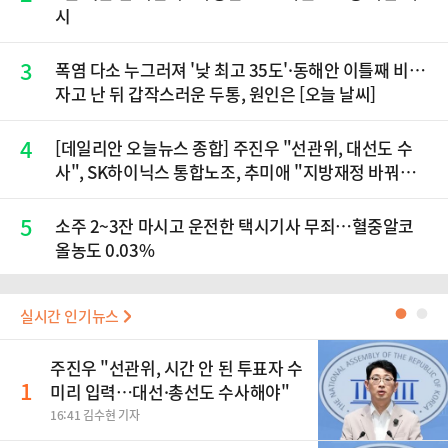
시
3
폭염 다소 누그러져 '낮 최고 35도'·동해안 이틀째 비…
자고 난 뒤 갑작스러운 두통, 원인은 [오늘 날씨]
4
[데일리안 오늘뉴스 종합] 주진우 "선관위, 대선도 수
사", SK하이닉스 통합노조, 추미애 "지방재정 바꿔
야", 세제개편 이달 정리 등
5
소주 2~3잔 마시고 운전한 택시기사 무죄…혈중알코
올농도 0.03%
실시간 인기뉴스
●
●
주진우 "선관위, 시간 안 된 투표자 수
1
미리 입력…대선·총선도 수사해야"
16:41 김수현 기자