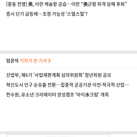
[중동 전쟁] 美, 이란 케슘항 공습…이란 "美군함 피격 당해 후퇴"
증시 단기 급등에…조정 가능성 '스멀스멀'?
임은석
기자가 쓴 기사
산업부, 제6기 '사업재편계획 심의위원회' 청년위원 공모
혁신도시 인구 순유출 전환…집중적 공공기관 이전·적극적 산업정
책 필요
한수원, 유소년 크리에이터 양성캠프 '아이水크림' 개최