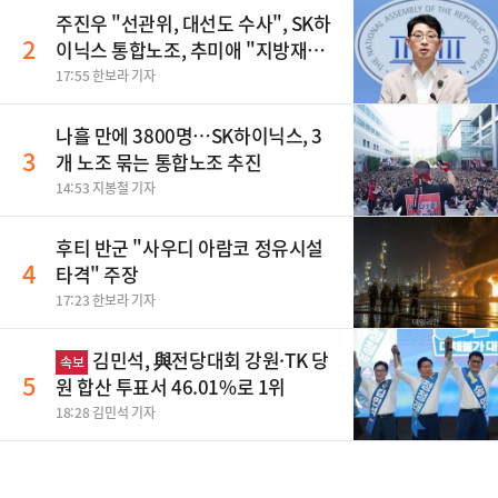
주진우 "선관위, 대선도 수사", SK하
2
이닉스 통합노조, 추미애 "지방재정
바꿔야", 세제개편 이달 정리 등
17:55 한보라 기자
나흘 만에 3800명…SK하이닉스, 3
3
개 노조 묶는 통합노조 추진
14:53 지봉철 기자
후티 반군 "사우디 아람코 정유시설
4
타격" 주장
17:23 한보라 기자
김민석, 與전당대회 강원·TK 당
속보
5
원 합산 투표서 46.01%로 1위
18:28 김민석 기자