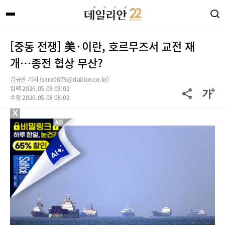
[중동 전쟁] 美·이란, 호르무즈서 교전 재
개…종전 협상 무산?
김규환 기자 (sara0873@dailian.co.kr)
입력 2026.05.08 08:02
수정 2026.05.08 08:02
X