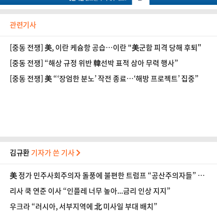
관련기사
[중동 전쟁] 美, 이란 케슘항 공습…이란 "美군함 피격 당해 후퇴"
[중동 전쟁] “해상 규정 위반 韓선박 표적 삼아 무력 행사”
[중동 전쟁] 美 “‘장엄한 분노’ 작전 종료…‘해방 프로젝트’ 집중”
김규환
기자가 쓴 기사
美 정가 민주사회주의자 돌풍에 불편한 트럼프 “공산주의자들” 맹
공
리사 쿡 연준 이사 “인플레 너무 높아...금리 인상 지지”
우크라 “러시아, 서부지역에 北 미사일 부대 배치”