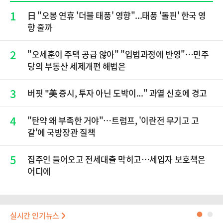
1
日 "오봉 연휴 '더블 태풍' 영향"...태풍 '돌핀' 한국 영
향 줄까
2
"오세훈이 주택 공급 않아" "입법과정에 반영"…민주
당의 부동산 세제개편 해법은
3
버핏 "美 증시, 투자 아닌 도박이..." 과열 신호에 경고
4
"탄약 왜 부족한 거야"…트럼프, '이란전 무기고 고
갈'에 국방장관 질책
5
집주인 들어오고 전세대출 막히고…세입자 보호책은
어디에
실시간 인기뉴스
●
●