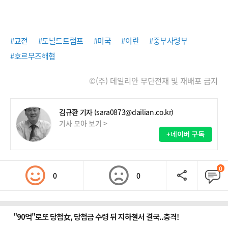
#교전
#도널드트럼프
#미국
#이란
#중부사령부
#호르무즈해협
©(주) 데일리안 무단전재 및 재배포 금지
김규환 기자
(sara0873@dailian.co.kr)
기사 모아 보기 >
+네이버 구독
0
0
0