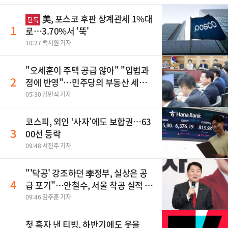
美, 포스코 후판 상계관세 1%대
단독
1
로…3.70%서 '뚝'
10:27 백서원 기자
"오세훈이 주택 공급 않아" "입법과
2
정에 반영"…민주당의 부동산 세제
개편 해법은
05:30 김민석 기자
코스피, 외인 ‘사자’에도 보합권…63
3
00선 등락
09:48 서진주 기자
"'닥공' 강조하던 李정부, 실상은 공
4
급 포기"…안철수, 서울 착공 실적 미
달 비판
09:46 김주훈 기자
첫 흑자 낸 티빙, 하반기에도 웃을