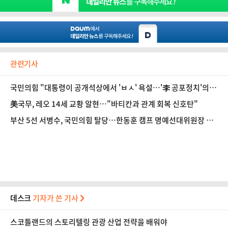
관련기사
국민의힘 "대통령이 공개석상에서 'ㅂㅅ' 욕설…'李 공포정치'의 서
막"
美국무, 레오 14세 교황 알현…"바티칸과 관계 회복 신호탄"
부산 5선 서병수, 국민의힘 탈당…한동훈 캠프 명예선대위원장 합
류
데스크
기자가 쓴 기사
스코틀랜드의 스토리텔링 관광 산업 전략을 배워야