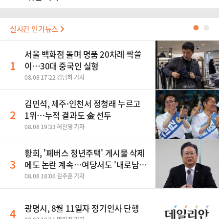
실시간 인기뉴스
●
●
서울 백화점 돌며 명품 20차례 싹쓸
1
이…30대 중국인 실형
08.08 17:22 김남하 기자
김민석, 제주·인천서 정청래 누르고
2
1위…누적 결과도 金 선두
08.08 19:33 허찬영 기자
황희, '폐버스 청년주택' 게시물 삭제
3
에도 논란 계속…여당서도 '내로남
불' 비판
08.08 18:06 김주훈 기자
광명시, 8월 11일자 정기인사 단행
4