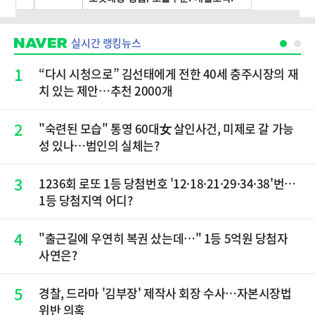
실시간 랭킹뉴스
1
“다시 시청으로” 김선태에게 전한 40세 충주시장의 재
치 있는 제안…추천 2000개
2
"숙련된 모습" 통영 60대女 살인사건, 미제로 갈 가능
성 있나…범인의 실체는?
3
1236회 로또 1등 당첨번호 '12·18·21·29·34·38'번…
1등 당첨지역 어디?
4
"출근길에 우연히 복권 샀는데…" 1등 5억원 당첨자
사연은?
5
경찰, 드라마 '김부장' 제작사 회장 수사…자본시장법
위반 의혹