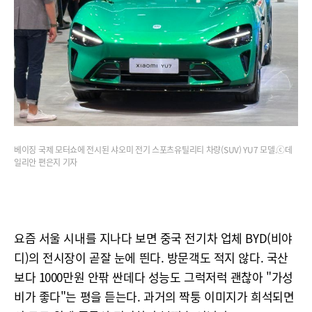
베이징 국제 모터쇼에 전시된 샤오미 전기 스포츠유틸리티 차량(SUV) YU7 모델.ⓒ데
일리안 편은지 기자
요즘 서울 시내를 지나다 보면 중국 전기차 업체 BYD(비야
디)의 전시장이 곧잘 눈에 띈다. 방문객도 적지 않다. 국산
보다 1000만원 안팎 싼데다 성능도 그럭저럭 괜찮아 "가성
비가 좋다"는 평을 듣는다. 과거의 짝퉁 이미지가 희석되면