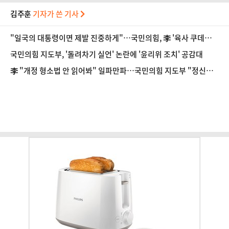
김주훈
기자가 쓴 기사
"일국의 대통령이면 제발 진중하게"…국민의힘, 李 '육사 쿠데타'
발언에 반발
국민의힘 지도부, '돌려차기 실언' 논란에 '윤리위 조치' 공감대
李 "개정 형소법 안 읽어봐" 일파만파…국민의힘 지도부 "정신세
계 궁금하다"