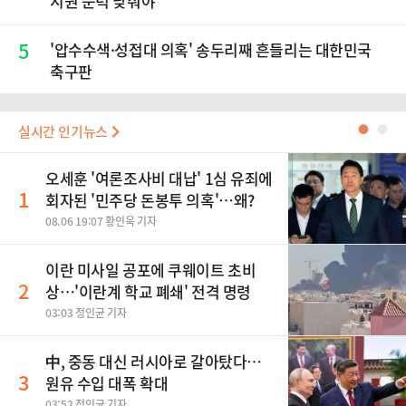
지원 문턱 낮춰야"
5
'압수수색·성접대 의혹' 송두리째 흔들리는 대한민국
축구판
실시간 인기뉴스
●
●
오세훈 '여론조사비 대납' 1심 유죄에
1
회자된 '민주당 돈봉투 의혹'…왜?
08.06 19:07 황인욱 기자
이란 미사일 공포에 쿠웨이트 초비
2
상…'이란계 학교 폐쇄' 전격 명령
03:03 정인균 기자
中, 중동 대신 러시아로 갈아탔다…
3
원유 수입 대폭 확대
03:52 정인균 기자