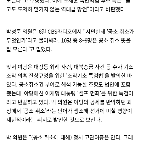
모른다"고 주장했다. 이에 오세훈 국민의힘 후보 측은 "듣
고도 도저히 믿기지 않는 역대급 망언"이라고 비판했다.
박성준 의원은 6일 CBS라디오에서 "시민한테 '공소 취소가
무엇인가'라고 물어봐라. 10명 중 8~9명은 공소 취소 뜻을
잘 모른다"고 말했다.
앞서 여당은 대장동·위례 사건, 대북송금 사건 등 수사·기소
조작 의혹 진상규명을 위한 '조작기소 특검법'을 발의한 바
있다. 공소취소권 부여로 해석 가능한 조항도 법안에 포함
됐는데, 야당에선 이재명 대통령 '셀프 면죄'를 위한 특검이
라고 반발하고 있다. 박 의원은 야당의 공세를 반박하던 과
정에서 '공소 취소'라는 단어가 생소해 선거에 미칠 영향이
제한적이라는 취지로 발언한 것으로 보인다.
박 의원은 "(공소 취소에 대해) 정치 고관여층은 안다. 그래