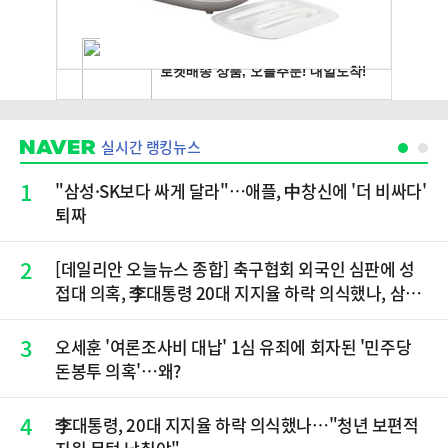
실시간 랭킹뉴스
1
"삼성·SK보다 싸게 달라"…애플, 中창신에 '더 비싸다'
퇴짜
2
[데일리안 오늘뉴스 종합] 축구협회 외국인 심판에 성
접대 의혹, 李대통령 20대 지지율 하락 의식했나, 삼전
닉스 올인은 금물, SK하이닉스 프리마켓 시초가 논란
재점화, 김민석 "과반 승리 가능성 99%" 등
3
오세훈 '여론조사비 대납' 1심 유죄에 회자된 '민주당
돈봉투 의혹'…왜?
4
李대통령, 20대 지지율 하락 의식했나…"청년 보편적