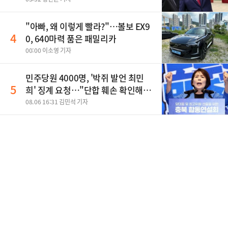
"아빠, 왜 이렇게 빨라?"…볼보 EX9
4
0, 640마력 품은 패밀리카
00:00 이소영 기자
민주당원 4000명, '박쥐 발언 최민
5
희' 징계 요청…"단합 훼손 확인해
야"
08.06 16:31 김민석 기자