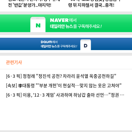
관련기사
[6·3 픽] 정청래 "정진석 공천? 차라리 윤석열 옥중공천하길"
[속보] 李대통령 "'부분 개헌'이 현실적…맞지 않는 옷은 고쳐야"
[6·3 픽] 이용, '12·3 계엄' 사과하며 하남갑 출마 선언…"정권 실
패 책임 통감"