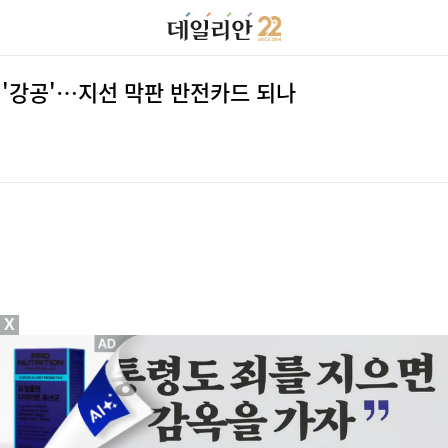
 '강공'…지선 막판 반전카드 되나
X