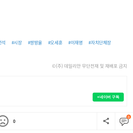
언석
#시장
#쌍방울
#오세훈
#이재명
#자치단체장
©(주) 데일리안 무단전재 및 재배포 금지
+네이버 구독
0
0