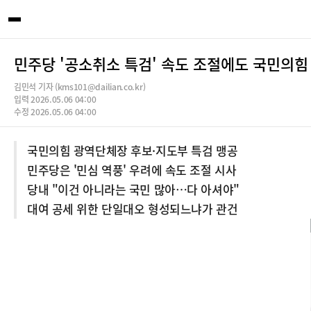
민주당 '공소취소 특검' 속도 조절에도 국민의힘
김민석 기자 (kms101@dailian.co.kr)
입력 2026.05.06 04:00
수정 2026.05.06 04:00
국민의힘 광역단체장 후보·지도부 특검 맹공
민주당은 '민심 역풍' 우려에 속도 조절 시사
당내 "이건 아니라는 국민 많아…다 아셔야"
대여 공세 위한 단일대오 형성되느냐가 관건