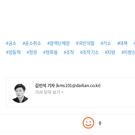
#공소
#공소취소
#광역단체장
#국민의힘
#기소
#대북
#장동혁
#정권
#정희용
#조작
#조작기소
#지방
#지방
김민석 기자
(kms101@dailian.co.kr)
기사 모아 보기 >
0