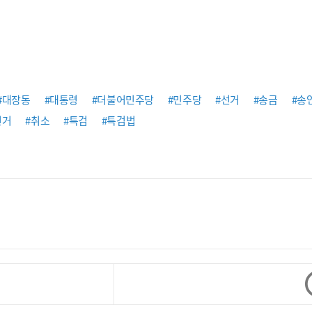
#대장동
#대통령
#더불어민주당
#민주당
#선거
#송금
#송
선거
#취소
#특검
#특검법