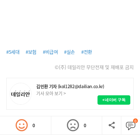
#5세대
#보험
#비급여
#실손
#전환
©(주) 데일리안 무단전재 및 재배포 금지
김민환 기자
(kol1282@dailian.co.kr)
기사 모아 보기 >
+네이버 구독
0
0
0