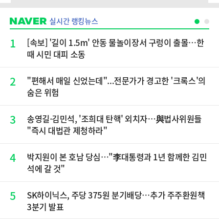
실시간 랭킹뉴스
1
[속보] '길이 1.5m' 안동 물놀이장서 구렁이 출몰…한
때 시민 대피 소동
2
"편해서 매일 신었는데"...전문가가 경고한 '크록스'의
숨은 위험
3
송영길·김민석, '조희대 탄핵' 외치자…與법사위원들
"즉시 대법관 제청하라"
4
박지원이 본 호남 당심…"李대통령과 1년 함께한 김민
석에 갈 것"
5
SK하이닉스, 주당 375원 분기배당…추가 주주환원책
3분기 발표