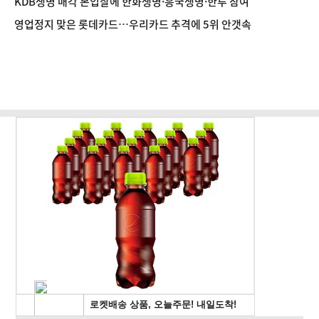
KDB생명 매각 본입찰에 한화생명·흥국생명·한투 참여
영업정지 맞은 롯데카드…우리카드 추격에 5위 안갯속