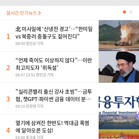
실시간 인기뉴스
●
●
北 미사일에 ‘신냉전 경고’…“한미일
1
vs 북중러 충돌구도 짙어진다”
00:59 정인균 기자
“언제 죽어도 이상하지 않다”…이란
2
최고지도자 ‘위독설’
08.07 23:51 정인균 기자
"실리콘밸리 출신 강사 초빙"…금투
3
협, 챗GPT·파이썬 금융 데이터 분석
과정 개설
00:10 강현태 기자
열기에 삼켜진 한반도! 역대급 폭염
4
에 달아오른 도심!
01:00 홍금표 기자