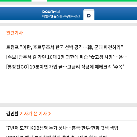
관련기사
트럼프 "이란, 호르무즈서 한국 선박 공격…韓, 군대 파견하라"
[속보] 광주서 길 가던 10대 2명 괴한에 피습 '女고생 사망'…용의
자 추적 중
[통장잔GO] 10분이면 가입 끝…고금리 적금에 예테크족 '주목'
김민환
기자가 쓴 기사
'7번째 도전' KDB생명 누가 품나…흥국·한투·한화 '3색 셈법'