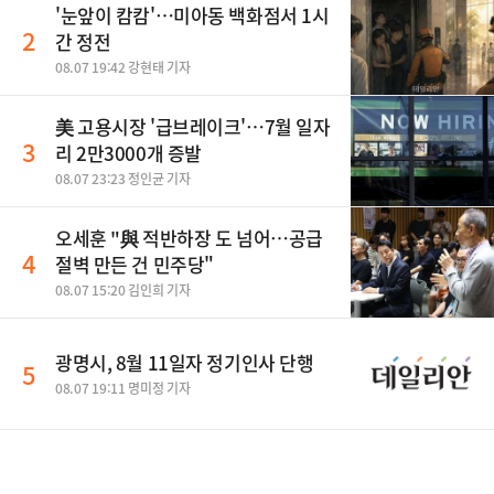
'눈앞이 캄캄'…미아동 백화점서 1시
2
간 정전
08.07 19:42 강현태 기자
美 고용시장 '급브레이크'…7월 일자
3
리 2만3000개 증발
08.07 23:23 정인균 기자
오세훈 "與 적반하장 도 넘어…공급
4
절벽 만든 건 민주당"
08.07 15:20 김인희 기자
광명시, 8월 11일자 정기인사 단행
5
08.07 19:11 명미정 기자