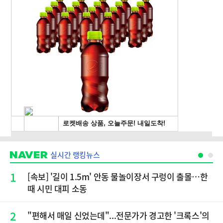
실시간 랭킹뉴스
1
[속보] '길이 1.5m' 안동 물놀이장서 구렁이 출몰…한
때 시민 대피 소동
2
"편해서 매일 신었는데"...전문가가 경고한 '크록스'의