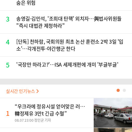
숨은 위험
3
송영길·김민석, '조희대 탄핵' 외치자…與법사위원들
"즉시 대법관 제청하라"
4
[단독] 천하람, 국회의원 최초 논산 훈련소 2박 3일 '입
소'…각개전투·야간행군 한다
5
'국장만 하라고?'…ISA 세제개편에 개미 '부글부글'
실시간 인기뉴스
●
●
“우크라에 정유시설 얻어맞은 러…
1
韓정제유 3만t 긴급 수혈”
08.07 23:00 정인균 기자