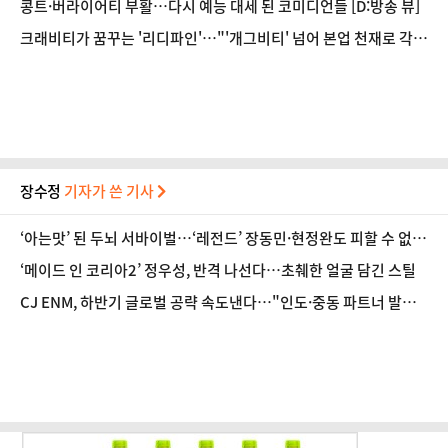
콩트·버라이어티 부활…다시 예능 대세 된 코미디언들 [D:방송 뷰]
크래비티가 꿈꾸는 '리디파인'…"'개그비티' 넘어 본업 천재로 각인
되고파" [D:인터뷰]
장수정
기자가 쓴 기사
‘아는맛’ 된 두뇌 서바이벌…‘레전드’ 장동민·현정완도 피할 수 없
는 과제 [방송 뷰]
‘메이드 인 코리아2’ 정우성, 반격 나선다…초췌한 얼굴 담긴 스틸
CJ ENM, 하반기 글로벌 공략 속도낸다…"인도·중동 파트너 발
굴"