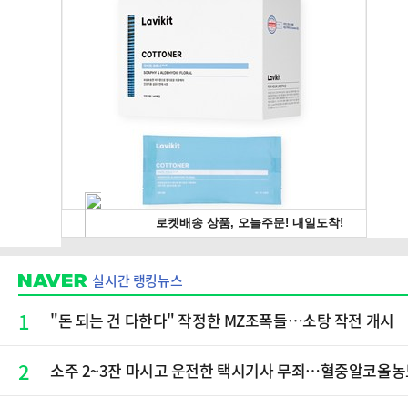
실시간 랭킹뉴스
1
"돈 되는 건 다한다" 작정한 MZ조폭들…소탕 작전 개시
2
소주 2~3잔 마시고 운전한 택시기사 무죄…혈중알코올농도