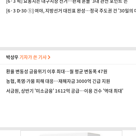
[6·3 픽] 요동치는 대구시장 선거…판세 흔들 '3대 관전 포인트'는
[6·3 D-30 ①] 여야, 지방선거 대진표 완성…정국 주도권 건 '30일의
박상우
기자가 쓴 기사
환율 변동성 금융위기 이후 최대…월 평균 변동폭 47원
농협, 폭염·가뭄 피해 대응…재해자금 3000억 긴급 지원
서금원, 상반기 '미소금융' 1612억 공급…이용 건수 '역대 최대'