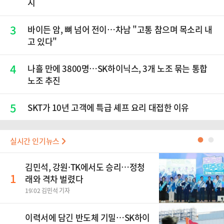
시
3
바이든 암, 뼈 넘어 전이…차남 "고통 참으며 목소리 내
고 있다"
4
나흘 만에 3800명…SK하이닉스, 3개 노조 묶는 통합
노조 추진
5
SKT가 10년 고객에 특급 셰프 요리 대접한 이유
실시간 인기뉴스
●
●
김민석, 강원·TK에서도 승리…정청
1
래와 격차 벌렸다
19:02 김민석 기자
이력서에 담긴 반도체 기밀…SK하이