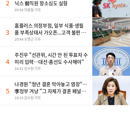
2
닉스 前직원 항소심도 실형
09:56 지봉철 기자
홈플러스 의정부점, 일부 식품·생필
3
품 부족상태서 가오픈...고객 불편 가
중
20:44 오명근 기자
주진우 "선관위, 시간 안 된 투표자 수
4
미리 입력…대선·총선도 수사해야"
16:41 김수현 기자
나경원 "청년 결혼 막아놓고 염장"…
5
李정부 겨냥 "그 자체가 결혼 페널
티"
16:33 김수현 기자