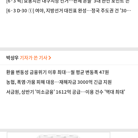
[6·3 픽] 요동치는 대구시장 선거…판세 흔들 '3대 관전 포인트'는
[6·3 D-30 ①] 여야, 지방선거 대진표 완성…정국 주도권 건 '30일
의 대혈투'
박상우
기자가 쓴 기사
환율 변동성 금융위기 이후 최대…월 평균 변동폭 47원
농협, 폭염·가뭄 피해 대응…재해자금 3000억 긴급 지원
서금원, 상반기 '미소금융' 1612억 공급…이용 건수 '역대 최대'