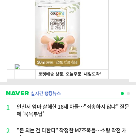
실시간 랭킹뉴스
1
인천서 엄마 살해한 18세 아들…"죄송하지 않냐" 질문
에 ‘묵묵부답’
2
"돈 되는 건 다한다" 작정한 MZ조폭들…소탕 작전 개