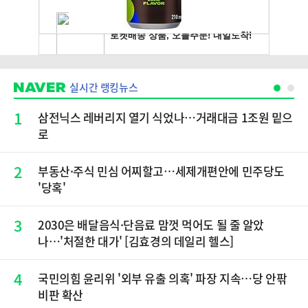
실시간 랭킹뉴스
1
삼전닉스 레버리지 열기 식었나…거래대금 1조원 밑으
로
2
부동산·주식 민심 어찌할고…세제개편안에 민주당도
'당혹'
3
2030은 배달음식·단음료 맘껏 먹어도 될 줄 알았
나…'처절한 대가' [김효경의 데일리 헬스]
4
국민의힘 윤리위 '외부 유출 의혹' 파장 지속…당 안팎
비판 확산