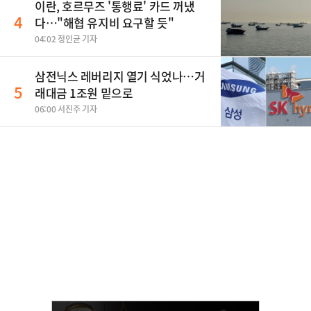
이란, 호르무즈 '통행료' 카드 꺼냈
4
다…"해협 유지비 요구할 듯"
04:02 정인균 기자
삼전닉스 레버리지 열기 식었나…거
5
래대금 1조원 밑으로
06:00 서진주 기자