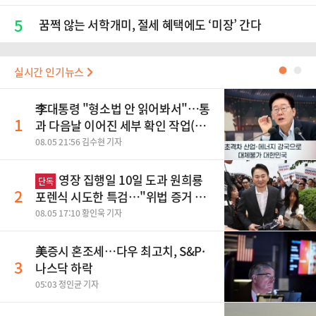
5
꿈쩍 않는 서학개미, 절세 혜택에도 ‘미장’ 간다
실시간 인기뉴스
●
●
李대통령 "형소법 안 읽어봐서"…통
1
과 다음날 이어진 세부 확인 작업(종
합)
08.05 21:56 김수현 기자
영장 집행일 10일 도과 원희룡
단독
2
포렌식 시도한 특검…"위법 증거 수
집" 지적
08.05 17:10 황인욱 기자
美증시 혼조세…다우 최고치, S&P·
3
나스닥 하락
05:03 정인균 기자