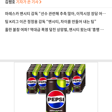
김평호
기자가 쓴 기사
마레스카 맨시티 감독 “선수 관련해 추측 많아, 이적시장 장담 어려
워”
팀 K리그 이끈 정정용 감독 “맨시티, 차이를 만들어 내는 팀”
홀란 불참 여파? 역대급 폭염 덮친 상암벌, 맨시티 왔는데 ‘흥행 저
조’