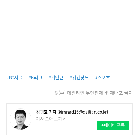
#FC서울
#K리그
#김인균
#김천상무
#스포츠
©(주) 데일리안 무단전재 및 재배포 금지
김평호 기자
(kimrard16@dailian.co.kr)
기사 모아 보기 >
+네이버 구독