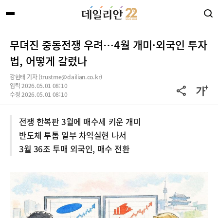
무뎌진 중동전쟁 우려…4월 개미·외국인 투자
법, 어떻게 갈렸나
강현태 기자 (trustme@dailian.co.kr)
입력 2026.05.01 08:10
수정 2026.05.01 08:10
전쟁 한복판 3월에 매수세 키운 개미
반도체 투톱 일부 차익실현 나서
3월 36조 투매 외국인, 매수 전환