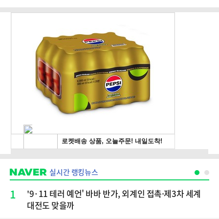
실시간 랭킹뉴스
1
'9·11 테러 예언' 바바 반가, 외계인 접촉·제3차 세계
대전도 맞을까