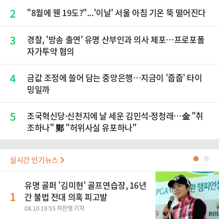
2
"8월에 웬 19도?"...'이날' 서울 아침 기온 뚝 떨어진다
3
경찰, '방송 출연' 유명 산부인과 의사 체포…프로포폴
자가투약 혐의
4
금값 조정에 쓸어 담는 중앙은행…지금이 '줍줍' 타이
밍일까
5
조국혁신당·신천지에 날 세운 김민석·정청래…金 "취
조하나" 鄭 "허위사실 유포하나"
실시간 인기뉴스
●
●
유명 골퍼 '김미현' 골프연습장, 16년
1
간 불법 전대 의혹 피고발
08.10 19:55 허찬영 기자