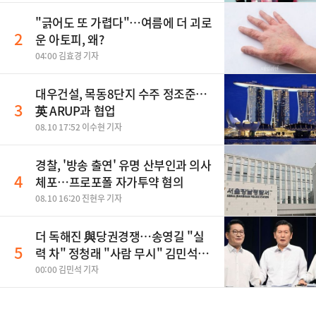
"긁어도 또 가렵다"…여름에 더 괴로
2
운 아토피, 왜?
04:00 김효경 기자
대우건설, 목동8단지 수주 정조준…
3
英 ARUP과 협업
08.10 17:52 이수현 기자
경찰, '방송 출연' 유명 산부인과 의사
4
체포…프로포폴 자가투약 혐의
08.10 16:20 진현우 기자
더 독해진 與당권경쟁…송영길 "실
5
력 차" 정청래 "사람 무시" 김민석
"취조하나"(종합)
00:00 김민석 기자