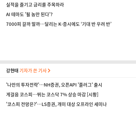
실적을 즐기고 금리를 주목하라
AI 테마도 '될 놈만 된다'?
7000피 갈까 말까…달리는 K-증시에도 ‘기대 반 우려 반’
강현태
기자가 쓴 기사
'나만의 투자전략'…NH증권, 오픈API '플러그' 출시
게걸음 코스피…뛰는 코스닥 7% 상승 마감 [시황]
'코스피 전망은?'…LS증권, 개미 대상 오프라인 세미나