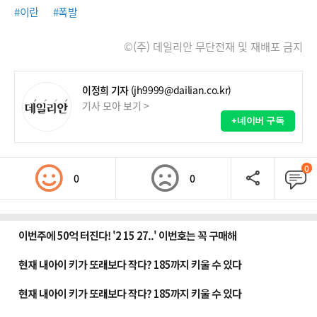
#이란
#폭발
©(주) 데일리안 무단전재 및 재배포 금지
이정희 기자
(jh9999@dailian.co.kr)
기사 모아 보기 >
+네이버 구독
0
0
0