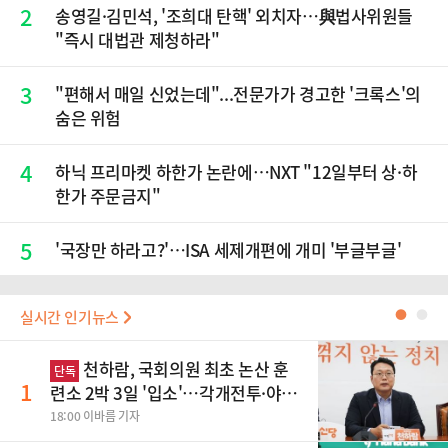
2
송영길·김민석, '조희대 탄핵' 외치자…與법사위원들
"즉시 대법관 제청하라"
3
"편해서 매일 신었는데"...전문가가 경고한 '크록스'의
숨은 위험
4
하닉 프리마켓 하한가 논란에…NXT "12일부터 상·하
한가 주문금지"
5
'국장만 하라고?'…ISA 세제개편에 개미 '부글부글'
실시간 인기뉴스
●
●
천하람, 국회의원 최초 논산 훈
단독
1
련소 2박 3일 '입소'…각개전투·야간
행군 한다
18:00 이바름 기자