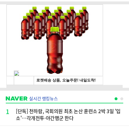
실시간 랭킹뉴스
1
[단독] 천하람, 국회의원 최초 논산 훈련소 2박 3일 '입
소'…각개전투·야간행군 한다