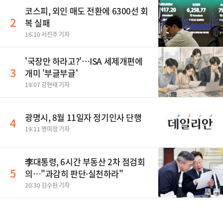
코스피, 외인 매도 전환에 6300선 회
2
복 실패
16:10 서진주 기자
'국장만 하라고?'…ISA 세제개편에
3
개미 '부글부글'
19:07 강현태 기자
광명시, 8월 11일자 정기인사 단행
4
19:11 명미정 기자
李대통령, 6시간 부동산 2차 점검회
5
의…"과감히 판단·실천하라"
20:30 김수현 기자