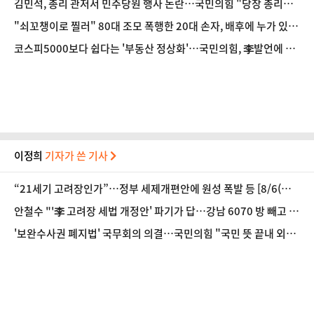
김민석, 총리 관저서 민주당원 행사 논란…국민의힘 "당장 총리직
서 물러나야"
"쇠꼬챙이로 찔러" 80대 조모 폭행한 20대 손자, 배후에 누가 있었
나…사건의 실체는?
코스피5000보다 쉽다는 '부동산 정상화'…국민의힘, 李발언에 들
고 일어났다
이정희
기자가 쓴 기사
“21세기 고려장인가”…정부 세제개편안에 원성 폭발 등 [8/6(목)
데일리안 퇴근길뉴스]
안철수 "'李 고려장 세법 개정안' 파기가 답…강남 6070 방 빼고 외
지로 떠나란 것" 등 [8/5(수) 데일리안 퇴근길뉴스]
'보완수사권 폐지법' 국무회의 의결…국민의힘 "국민 뜻 끝내 외
면" 등 [8/4(화) 데일리안 퇴근길뉴스]