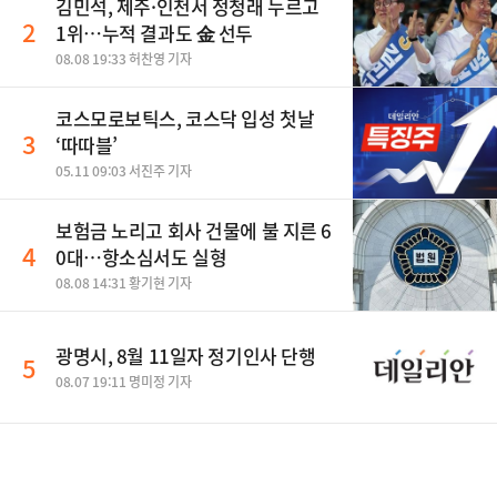
김민석, 제주·인천서 정청래 누르고
2
1위…누적 결과도 金 선두
08.08 19:33 허찬영 기자
코스모로보틱스, 코스닥 입성 첫날
3
‘따따블’
05.11 09:03 서진주 기자
보험금 노리고 회사 건물에 불 지른 6
4
0대…항소심서도 실형
08.08 14:31 황기현 기자
광명시, 8월 11일자 정기인사 단행
5
08.07 19:11 명미정 기자