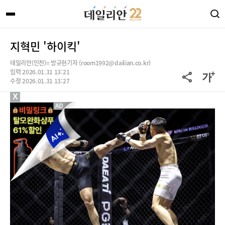
지혁민 '하이킥'
데일리안(인천)= 방규현기자 (room1992@dailian.co.kr)
입력 2026.01.31 13:21
수정 2026.01.31 13:27
X