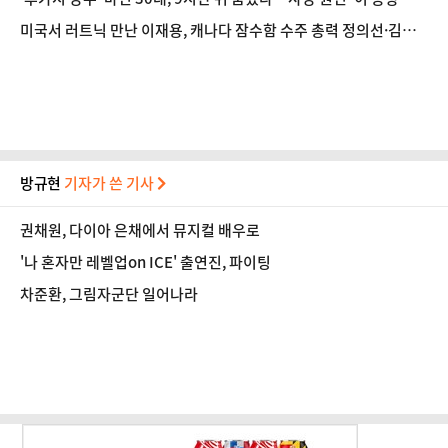
길래? [데일리 헬스]
미국서 러트닉 만난 이재용, 캐나다 잠수함 수주 총력 정의선·김동
관 [재계-in]
방규현
기자가 쓴 기사
권채원, 다이아 은채에서 뮤지컬 배우로
'나 혼자만 레벨업on ICE' 출연진, 파이팅
차준환, 그림자군단 일어나라