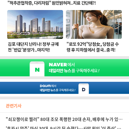
관련기사
"쇠꼬챙이로 찔러" 80대 조모 폭행한 20대 손자, 배후에 누가 있었
나…사건의 실체는?
'후카시 양주' 마신 30대, 9시간 뒤 숨졌다…사망 원인 '이 증상' 뭐