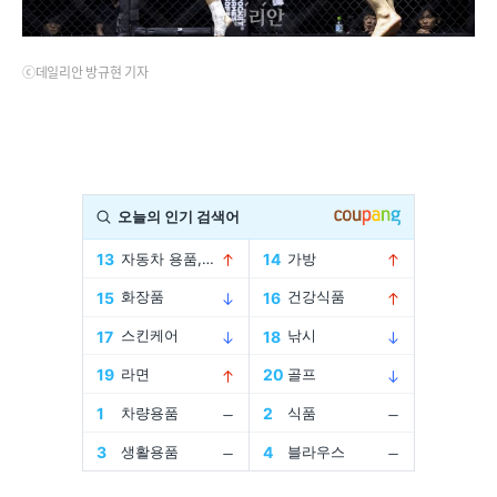
ⓒ데일리안 방규현 기자