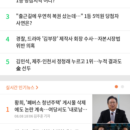
1등 당첨지역 어디?
3
"출근길에 우연히 복권 샀는데…" 1등 5억원 당첨자
사연은?
4
경찰, 드라마 '김부장' 제작사 회장 수사…자본시장법
위반 의혹
5
김민석, 제주·인천서 정청래 누르고 1위…누적 결과도
金 선두
실시간 인기뉴스
●
●
황희, '폐버스 청년주택' 게시물 삭제
1
에도 논란 계속…여당서도 '내로남
불' 비판
08.08 18:06 김주훈 기자