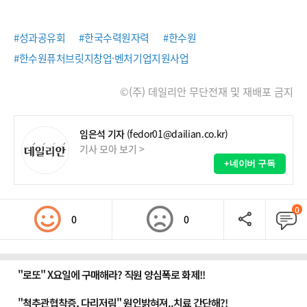
#성과공유회
#한국수력원자력
#한수원
#한수원퓨처브릿지창업·벤처기업지원사업
©(주) 데일리안 무단전재 및 재배포 금지
임은석 기자
(fedor01@dailian.co.kr)
기사 모아 보기 >
+네이버 구독
0
0
0