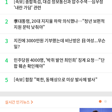
1
[속보] 종합특검, 대검 정보통신과 압수수색…심우정
'내란 가담' 관련
2
李대통령, 20대 지지율 하락 의식했나…"청년 보편적
지원 문턱 낮춰야"
3
지진에 3000만원 기부했는데 비난받은 日 여성...무슨
일?
4
민주당원 4000명, '박쥐 발언 최민희' 징계 요청…"단
합 훼손 확인해야"
5
[속보] 합참 "북한, 동해상으로 미상 발사체 발사"
실시간 인기뉴스
●
●