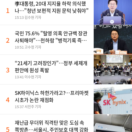
李대통령, 20대 지지율 하락 의식했
1
나…"청년 보편적 지원 문턱 낮춰야"
15:13 김수현 기자
국민 75.6% "탈영 의혹 안규백 장관
2
사퇴해야"…천하람 "병적기록 즉각
공개하라"
10:51 고수정 기자
“21세기 고려장인가”…정부 세제개
3
편안에 원성 폭발
13:41 이수현 기자
SK하이닉스 하한가라고?…프리마켓
4
시초가 논란 재점화
15:37 서진주 기자
재난급 무더위 직격탄 맞은 도심 속
5
쪽방촌…서울시, 주민보호 대책 강화