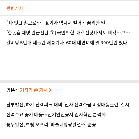
관련기사
"다 벗고 손으로…" 女기사 택시서 벌어진 끔찍한 일
[한동훈 제명 긴급진단 ③] 국민의힘, 개혁신당마저도 삐걱…보수
연대 어쩌나
갈비탕 5만개 빼돌린 배송기사, 60대 내연녀에 월 300만원 줬다
임은석
기자가 쓴 기사
남부발전, 하계 전력피크 대비 '전사 전력수급 비상대응훈련' 실시
전력수요 증가 대응…전기안전공사 검사혁신 본격화
중부발전, 보령 오포리 '마을태양광발전소' 준공