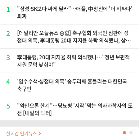
1
"삼성·SK보다 싸게 달라"…애플, 中창신에 '더 비싸다'
퇴짜
2
[데일리안 오늘뉴스 종합] 축구협회 외국인 심판에 성
접대 의혹, 李대통령 20대 지지율 하락 의식했나, 삼전
닉스 올인은 금물, SK하이닉스 프리마켓 시초가 논란
재점화, 김민석 "과반 승리 가능성 99%" 등
3
李대통령, 20대 지지율 하락 의식했나…"청년 보편적
지원 문턱 낮춰야"
4
'압수수색·성접대 의혹' 송두리째 흔들리는 대한민국
축구판
5
"약만으론 한계"…당뇨병 '시작' 막는 의사과학자의 도
전 [내일의 닥터]
실시간 인기뉴스
●
●