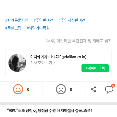
#반려동물사연
#주인반려견
#주인시신반려견
#폭설고립
#히말라야폭설
©(주) 데일리안 무단전재 및 재배포 금지
이지희 기자
(ljh4749@dailian.co.kr)
기사 모아 보기 >
+네이버 구독
0
0
0