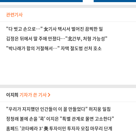
관련기사
"다 벗고 손으로…" 女기사 택시서 벌어진 끔찍한 일
김정은 뒤에서 딸 주애 만졌다…"北간부, 처형 가능성"
"박나래가 합의 거절해서…" 자택 절도범 선처 호소
이지희
기자가 쓴 기사
"우리가 지지했던 인간들이 이 꼴 만들었다" 허지웅 일침
정청래 볼에 손을 '콕' 이지은 "특별 관계로 몰면 고소한다"
홈페드 '코타베라 3' 美 투자이민 투자자 모집 마무리 단계