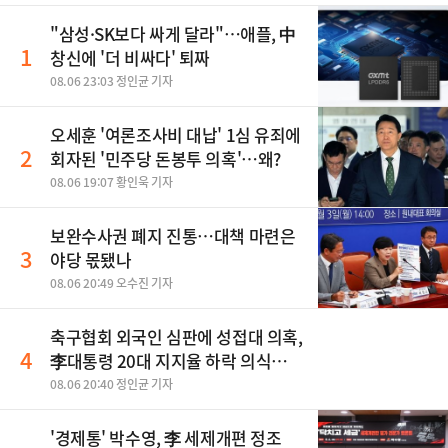
"삼성·SK보다 싸게 달라"…애플, 中
1
창신에 '더 비싸다' 퇴짜
08.06 23:03 정인균 기자
오세훈 '여론조사비 대납' 1심 유죄에
2
회자된 '민주당 돈봉투 의혹'…왜?
08.06 19:07 황인욱 기자
보완수사권 폐지 진통…대책 마련은
3
야당 몫됐나
08.06 20:49 오수진 기자
축구협회 외국인 심판에 성접대 의혹,
4
李대통령 20대 지지율 하락 의식했
나, 삼전닉스 올인은 금물, SK하이닉
08.06 20:40 정인균 기자
스 프리마켓 시초가 논란 재점화, 김
민석 "과반 승리 가능성 99%" 등
'경제통' 박수영, 李 세제개편 정조