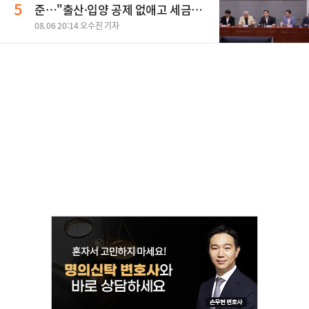
5
준…"출산·입양 공제 없애고 세금폭
탄"
08.06 20:14 오수진 기자