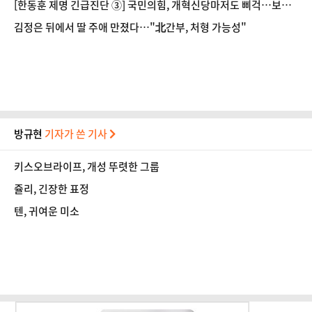
[한동훈 제명 긴급진단 ③] 국민의힘, 개혁신당마저도 삐걱…보수
연대 어쩌나
김정은 뒤에서 딸 주애 만졌다…"北간부, 처형 가능성"
방규현
기자가 쓴 기사
키스오브라이프, 개성 뚜렷한 그룹
쥴리, 긴장한 표정
텐, 귀여운 미소