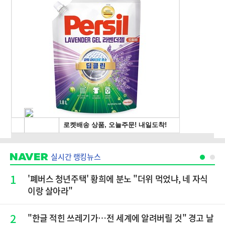
실시간 랭킹뉴스
1
'폐버스 청년주택' 황희에 분노 "더위 먹었냐, 네 자식
이랑 살아라"
2
"한글 적힌 쓰레기가…전 세계에 알려버릴 것" 경고 날