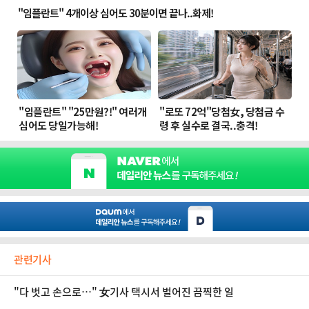
관련기사
"다 벗고 손으로…" 女기사 택시서 벌어진 끔찍한 일