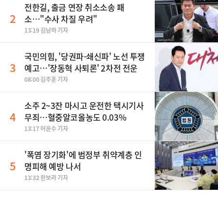
전한길, 출금 연장 취소소송 패
2
소…"수사 차질 우려"
13:19 김남하 기자
국민의힘, '당권파-쇄신파' 노선 투쟁
3
예고…'장동혁 사퇴론' 2차전 전운
08:00 김주훈 기자
소주 2~3잔 마시고 운전한 택시기사
4
무죄…혈중알코올농도 0.03%
13:17 어윤수 기자
'폭염 장기화'에 범정부 취약계층 인
5
명피해 예방 나서
13:32 한보라 기자