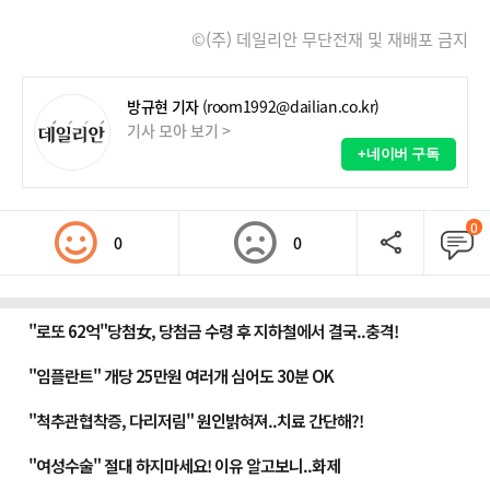
©(주) 데일리안 무단전재 및 재배포 금지
방규현 기자
(room1992@dailian.co.kr)
기사 모아 보기 >
+네이버 구독
0
0
0