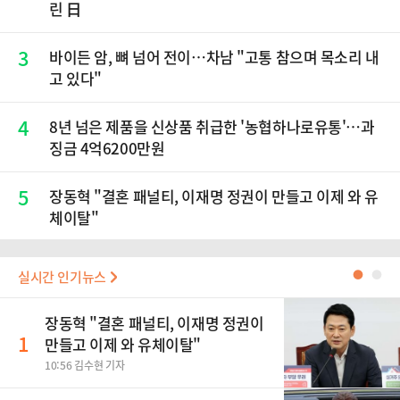
린 日
3
바이든 암, 뼈 넘어 전이…차남 "고통 참으며 목소리 내
고 있다"
4
8년 넘은 제품을 신상품 취급한 '농협하나로유통'…과
징금 4억6200만원
5
장동혁 "결혼 패널티, 이재명 정권이 만들고 이제 와 유
체이탈"
실시간 인기뉴스
●
●
장동혁 "결혼 패널티, 이재명 정권이
1
만들고 이제 와 유체이탈"
10:56 김수현 기자