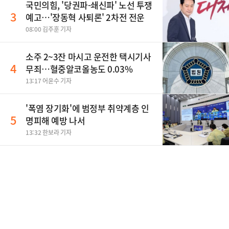
국민의힘, '당권파-쇄신파' 노선 투쟁
3
예고…'장동혁 사퇴론' 2차전 전운
08:00 김주훈 기자
소주 2~3잔 마시고 운전한 택시기사
4
무죄…혈중알코올농도 0.03%
13:17 어윤수 기자
'폭염 장기화'에 범정부 취약계층 인
5
명피해 예방 나서
13:32 한보라 기자