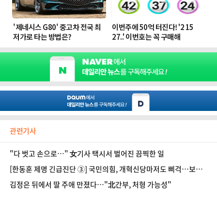
관련기사
"다 벗고 손으로…" 女기사 택시서 벌어진 끔찍한 일
[한동훈 제명 긴급진단 ③] 국민의힘, 개혁신당마저도 삐걱…보수
연대 어쩌나
김정은 뒤에서 딸 주애 만졌다…"北간부, 처형 가능성"