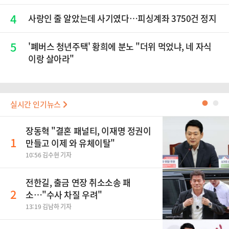
4
사랑인 줄 알았는데 사기였다…피싱계좌 3750건 정지
5
'폐버스 청년주택' 황희에 분노 "더위 먹었냐, 네 자식
이랑 살아라"
실시간 인기뉴스
●
●
장동혁 "결혼 패널티, 이재명 정권이
1
만들고 이제 와 유체이탈"
10:56 김수현 기자
전한길, 출금 연장 취소소송 패
2
소…"수사 차질 우려"
13:19 김남하 기자