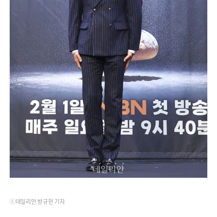
ⓒ데일리안 방규현 기자