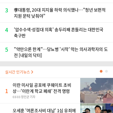
닉스 올인은 금물, SK하이닉스 프리마켓 시초가 논란
재점화, 김민석 "과반 승리 가능성 99%" 등
3
李대통령, 20대 지지율 하락 의식했나…"청년 보편적
지원 문턱 낮춰야"
4
'압수수색·성접대 의혹' 송두리째 흔들리는 대한민국
축구판
5
"약만으론 한계"…당뇨병 '시작' 막는 의사과학자의 도
전 [내일의 닥터]
실시간 인기뉴스
●
●
이란 미사일 공포에 쿠웨이트 초비
1
상…'이란계 학교 폐쇄' 전격 명령
03:03 정인균 기자
오세훈 '여론조사비 대납' 1심 유죄에