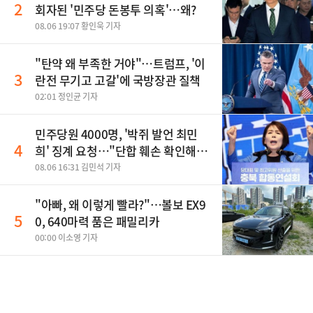
2
회자된 '민주당 돈봉투 의혹'…왜?
08.06 19:07 황인욱 기자
"탄약 왜 부족한 거야"…트럼프, '이
3
란전 무기고 고갈'에 국방장관 질책
02:01 정인균 기자
민주당원 4000명, '박쥐 발언 최민
4
희' 징계 요청…"단합 훼손 확인해
야"
08.06 16:31 김민석 기자
"아빠, 왜 이렇게 빨라?"…볼보 EX9
5
0, 640마력 품은 패밀리카
00:00 이소영 기자