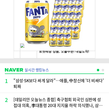
실시간 랭킹뉴스
1
"삼성·SK보다 싸게 달라"…애플, 中창신에 '더 비싸다'
퇴짜
2
[데일리안 오늘뉴스 종합] 축구협회 외국인 심판에 성
접대 의혹, 李대통령 20대 지지율 하락 의식했나, 삼전