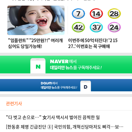
관련기사
"다 벗고 손으로…" 女기사 택시서 벌어진 끔찍한 일
[한동훈 제명 긴급진단 ③] 국민의힘, 개혁신당마저도 삐걱…보수