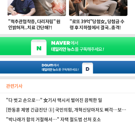
관련기사
"다 벗고 손으로…" 女기사 택시서 벌어진 끔찍한 일
[한동훈 제명 긴급진단 ③] 국민의힘, 개혁신당마저도 삐걱…보수
연대 어쩌나
"박나래가 합의 거절해서…" 자택 절도범 선처 호소