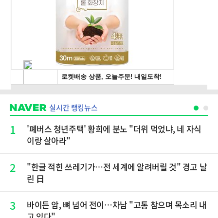
실시간 랭킹뉴스
1
'폐버스 청년주택' 황희에 분노 "더위 먹었냐, 네 자식
이랑 살아라"
2
"한글 적힌 쓰레기가…전 세계에 알려버릴 것" 경고 날
린 日
3
바이든 암, 뼈 넘어 전이…차남 "고통 참으며 목소리 내
고 있다"