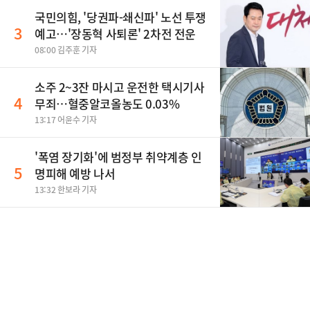
국민의힘, '당권파-쇄신파' 노선 투쟁
3
예고…'장동혁 사퇴론' 2차전 전운
08:00 김주훈 기자
소주 2~3잔 마시고 운전한 택시기사
4
무죄…혈중알코올농도 0.03%
13:17 어윤수 기자
'폭염 장기화'에 범정부 취약계층 인
5
명피해 예방 나서
13:32 한보라 기자