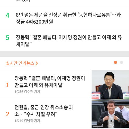
4
8년 넘은 제품을 신상품 취급한 '농협하나로유통'…과
징금 4억6200만원
5
장동혁 "결혼 패널티, 이재명 정권이 만들고 이제 와 유
체이탈"
실시간 인기뉴스
●
●
장동혁 "결혼 패널티, 이재명 정권이
1
만들고 이제 와 유체이탈"
10:56 김수현 기자
전한길, 출금 연장 취소소송 패
2
소…"수사 차질 우려"
13:19 김남하 기자