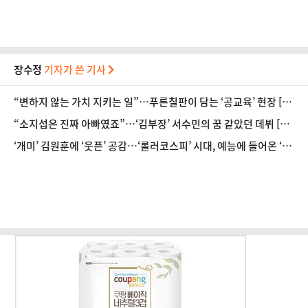
장수정
기자가 쓴 기사
“변하지 않는 가치 지키는 일”…푸른칠판이 담는 ‘공교육’ 현장 [출
판사 인사이드
]
㊵
“소지섭은 진짜 아빠였죠”…‘김부장’ 서수민의 꿈 같았던 데뷔 [인
터뷰]
‘개미’ 김원훈에 ‘웃픈’ 공감…‘롤러코스피’ 시대, 예능에 들어온 ‘주
식’ [방송 뷰]