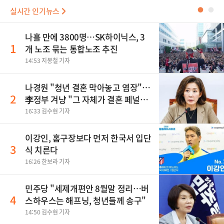
실시간 인기뉴스
●
●
나흘 만에 3800명…SK하이닉스, 3
1
개 노조 묶는 통합노조 추진
14:53 지봉철 기자
나경원 "청년 결혼 막아놓고 염장"…
2
李정부 겨냥 "그 자체가 결혼 페널
티"
16:33 김수현 기자
이강인, 홈구장보다 먼저 한국서 입단
3
식 치른다
16:26 한보라 기자
민주당 "세제개편안 8월말 정리…버
4
스하우스는 해프닝, 청년들께 송구"
14:50 김수현 기자