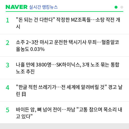
실시간 랭킹뉴스
1
"돈 되는 건 다한다" 작정한 MZ조폭들…소탕 작전 개
시
2
소주 2~3잔 마시고 운전한 택시기사 무죄…혈중알코
올농도 0.03%
3
나흘 만에 3800명…SK하이닉스, 3개 노조 묶는 통합
노조 추진
4
"한글 적힌 쓰레기가…전 세계에 알려버릴 것" 경고 날
린 日
5
바이든 암, 뼈 넘어 전이…차남 "고통 참으며 목소리 내
고 있다"