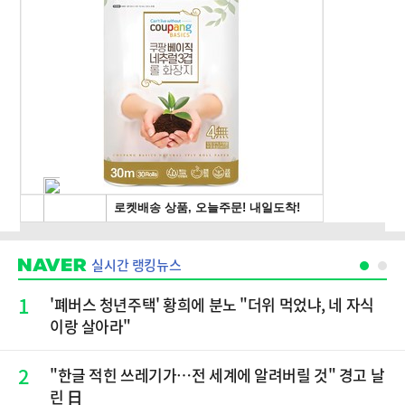
실시간 랭킹뉴스
1
'폐버스 청년주택' 황희에 분노 "더위 먹었냐, 네 자식
이랑 살아라"
2
"한글 적힌 쓰레기가…전 세계에 알려버릴 것" 경고 날
린 日