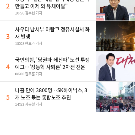
2
만들고 이제 와 유체이탈"
10:56 김수현 기자
사우디 남서부 아람코 정유시설서 화
3
재 발생
15:08 한보라 기자
국민의힘, '당권파-쇄신파' 노선 투쟁
4
예고…'장동혁 사퇴론' 2차전 전운
08:00 김주훈 기자
나흘 만에 3800명…SK하이닉스, 3
5
개 노조 묶는 통합노조 추진
14:53 지봉철 기자