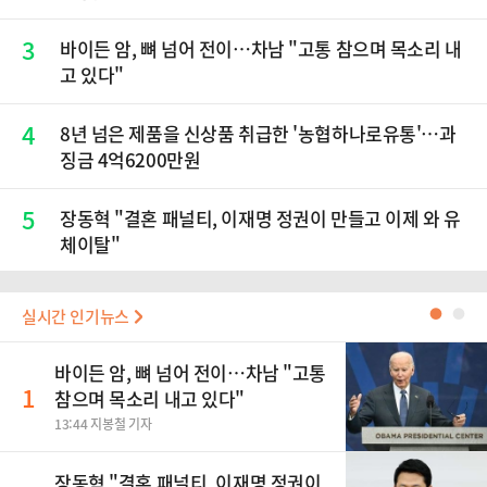
3
바이든 암, 뼈 넘어 전이…차남 "고통 참으며 목소리 내
고 있다"
4
8년 넘은 제품을 신상품 취급한 '농협하나로유통'…과
징금 4억6200만원
5
장동혁 "결혼 패널티, 이재명 정권이 만들고 이제 와 유
체이탈"
실시간 인기뉴스
●
●
바이든 암, 뼈 넘어 전이…차남 "고통
1
참으며 목소리 내고 있다"
13:44 지봉철 기자
장동혁 "결혼 패널티, 이재명 정권이