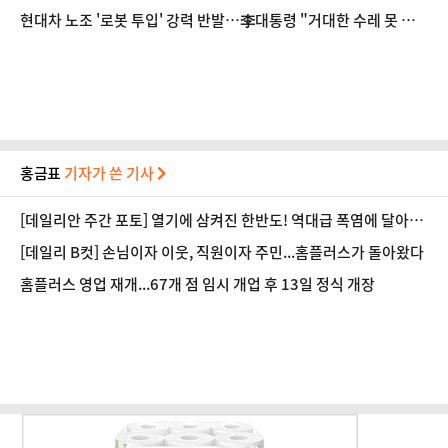
단 갈등?
현대차 노조 '로봇 투입' 강력 반발…李대통령 "거대한 수레 못 피
해"
홍금표
기자가 쓴 기사
[데일리안 주간 포토] 열기에 삼켜진 한반도! 역대급 폭염에 달아오
른 도심!
[데일리 B컷] 손님이자 이웃, 직원이자 주민...홈플러스가 돌아왔다
홈플러스 영업 재개...67개 점 임시 개업 후 13일 정식 개장