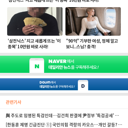
관련기사
與 주도로 임명된 특검인데…김건희 판결에 尹정부 '특검공세' 도
마
[한동훈 제명 긴급진단 ①] 국민의힘 격랑의 카오스…개인 갈등? 집