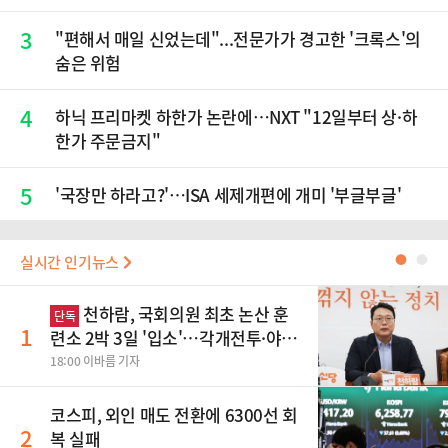
3
"편해서 매일 신었는데"...전문가가 경고한 '크록스'의
숨은 위험
4
하닉 프리마켓 하한가 논란에…NXT "12일부터 상·하
한가 주문금지"
5
'국장만 하라고?'…ISA 세제개편에 개미 '부글부글'
실시간 인기뉴스
●
●
천하람, 국회의원 최초 논산 훈
단독
1
련소 2박 3일 '입소'…각개전투·야간
행군 한다
18:00 이바름 기자
코스피, 외인 매도 전환에 6300선 회
2
복 실패