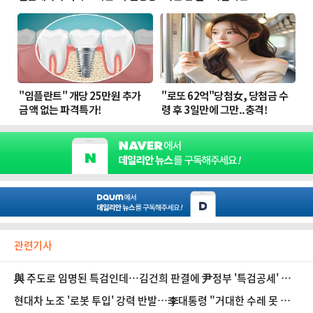
관련기사
與 주도로 임명된 특검인데…김건희 판결에 尹정부 '특검공세' 도
마
현대차 노조 '로봇 투입' 강력 반발…李대통령 "거대한 수레 못 피