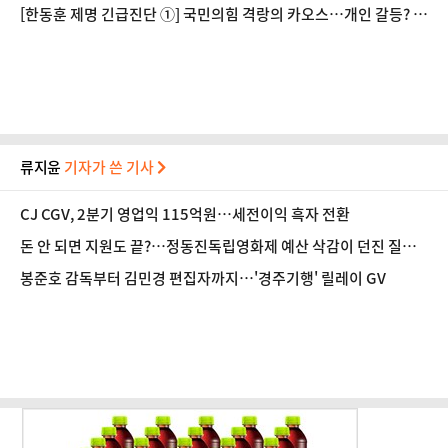
해"
[한동훈 제명 긴급진단 ①] 국민의힘 격랑의 카오스…개인 갈등? 집
단 갈등?
류지윤
기자가 쓴 기사
CJ CGV, 2분기 영업익 115억원…세전이익 흑자 전환
돈 안 되면 지원도 끝?…정동진독립영화제 예산 삭감이 던진 질문
[초점]
봉준호 감독부터 김민경 편집자까지…'경주기행' 릴레이 GV