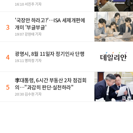
16:10 서진주 기자
'국장만 하라고?'…ISA 세제개편에
3
개미 '부글부글'
19:07 강현태 기자
광명시, 8월 11일자 정기인사 단행
4
19:11 명미정 기자
李대통령, 6시간 부동산 2차 점검회
5
의…"과감히 판단·실천하라"
20:30 김수현 기자