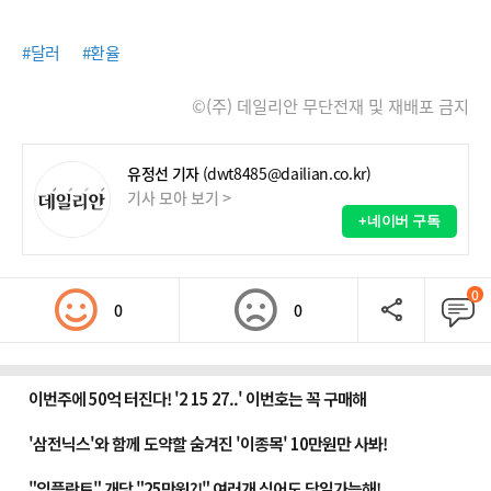
#달러
#환율
©(주) 데일리안 무단전재 및 재배포 금지
유정선 기자
(dwt8485@dailian.co.kr)
기사 모아 보기 >
+네이버 구독
0
0
0