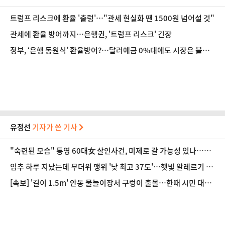
트럼프 리스크에 환율 '출렁'…"관세 현실화 땐 1500원 넘어설 것"
관세에 환율 방어까지…은행권, '트럼프 리스크' 긴장
정부, ‘은행 동원식’ 환율방어?…달러예금 0%대에도 시장은 불안
불안
유정선
기자가 쓴 기사
"숙련된 모습" 통영 60대女 살인사건, 미제로 갈 가능성 있나…범
인의 실체는?
입추 하루 지났는데 무더위 맹위 '낮 최고 37도'…햇빛 알레르기 증
상·집에서 할 수 있는 치료법 [오늘 날씨]
[속보] '길이 1.5m' 안동 물놀이장서 구렁이 출몰…한때 시민 대피
소동