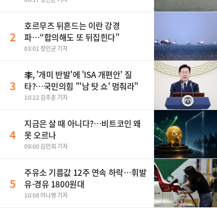
호르무즈 뒤흔드는 이란 강경
2
파…“합의해도 또 뒤집힌다”
03:01 정인균 기자
李, '개미 반발'에 'ISA 개편안' 질
3
타?…국민의힘 "'남 탓 쇼' 멈춰라"
10:22 김주훈 기자
지금은 살 때 아니다?…비트코인 왜
4
못 오르나
09:00 김민희 기자
주유소 기름값 12주 연속 하락…휘발
5
유·경유 1800원대
10:08 이나영 기자