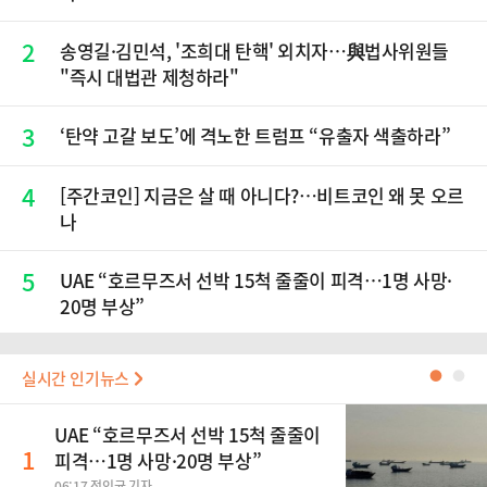
2
송영길·김민석, '조희대 탄핵' 외치자…與법사위원들
"즉시 대법관 제청하라"
3
‘탄약 고갈 보도’에 격노한 트럼프 “유출자 색출하라”
4
[주간코인] 지금은 살 때 아니다?…비트코인 왜 못 오르
나
5
UAE “호르무즈서 선박 15척 줄줄이 피격…1명 사망·
20명 부상”
실시간 인기뉴스
●
●
UAE “호르무즈서 선박 15척 줄줄이
1
피격…1명 사망·20명 부상”
06:17 정인균 기자