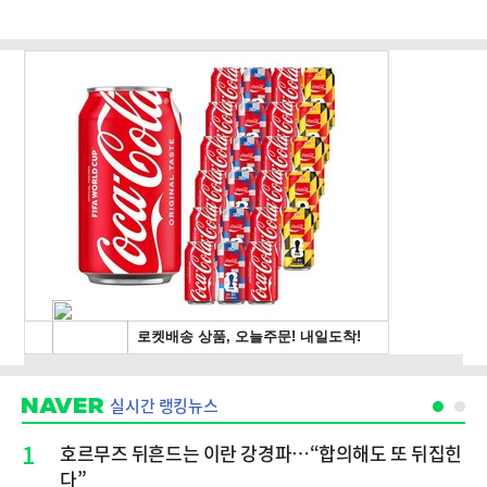
실시간 랭킹뉴스
1
호르무즈 뒤흔드는 이란 강경파…“합의해도 또 뒤집힌
다”