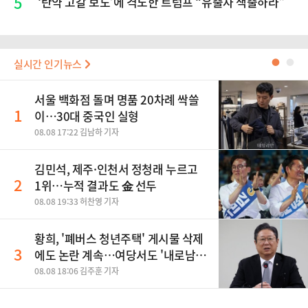
5
‘탄약 고갈 보도’에 격노한 트럼프 “유출자 색출하라”
실시간 인기뉴스
●
●
서울 백화점 돌며 명품 20차례 싹쓸
1
이…30대 중국인 실형
08.08 17:22 김남하 기자
김민석, 제주·인천서 정청래 누르고
2
1위…누적 결과도 金 선두
08.08 19:33 허찬영 기자
황희, '폐버스 청년주택' 게시물 삭제
3
에도 논란 계속…여당서도 '내로남
불' 비판
08.08 18:06 김주훈 기자