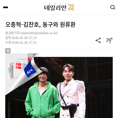
오종혁-김찬호, 동구와 원류환
방규현기자 (room1992@dailian.co.kr)
입력 2026.01.29 17:14
수정 2026.01.29 17:15
X