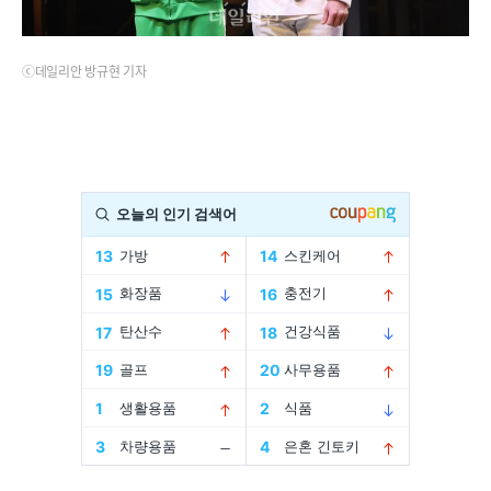
ⓒ데일리안 방규현 기자