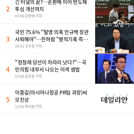
긴 터널의 끝?…순환매 이어 반도체
2
투심 개선까지
07:06 강현태 기자
국민 75.6% "탈영 의혹 안규백 장관
3
사퇴해야"…천하람 "병적기록 즉각
공개하라"
10:51 고수정 기자
​"정청래 당선이 차라리 낫다?"…국
4
민의힘 내부서 나오는 이색 셈법
07:00 김주훈 기자
이중길(아시아나항공 PR팀 과장)씨
5
모친상
11:00 백서원 기자