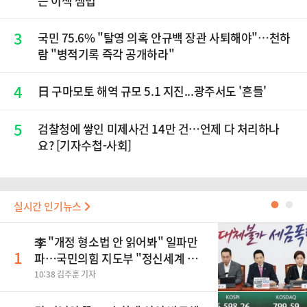
는 이색 셈법
3
국민 75.6% "탈영 의혹 안규백 장관 사퇴해야"…천하
람 "병적기록 즉각 공개하라"
4
日 구마모토 해역 규모 5.1 지진...광주서도 '흔들'
5
검찰청에 쌓인 미제사건 14만 건…언제 다 처리하나
요? [기자수첩-사회]
실시간 인기뉴스
●
●
李 "개정 형소법 안 읽어봐" 일파만
1
파…국민의힘 지도부 "정신세계 궁
금하다"
10:38 김주훈 기자