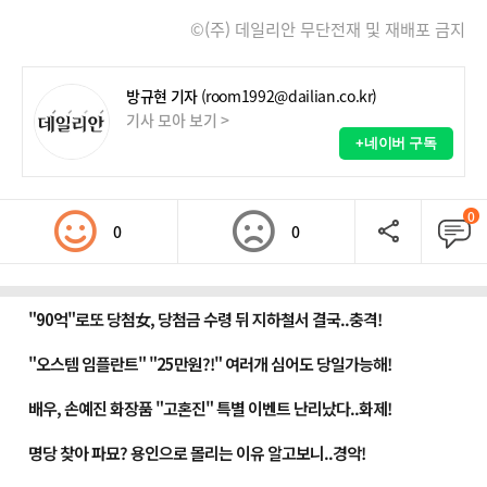
©(주) 데일리안 무단전재 및 재배포 금지
방규현 기자
(room1992@dailian.co.kr)
기사 모아 보기 >
+네이버 구독
0
0
0