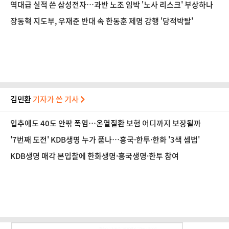
역대급 실적 쓴 삼성전자…과반 노조 임박 '노사 리스크' 부상하나
장동혁 지도부, 우재준 반대 속 한동훈 제명 강행 '당적박탈'
김민환
기자가 쓴 기사
입추에도 40도 안팎 폭염…온열질환 보험 어디까지 보장될까
'7번째 도전' KDB생명 누가 품나…흥국·한투·한화 '3색 셈법'
KDB생명 매각 본입찰에 한화생명·흥국생명·한투 참여