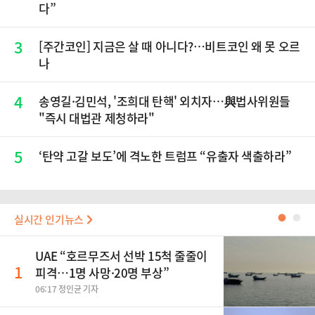
다”
3
[주간코인] 지금은 살 때 아니다?…비트코인 왜 못 오르
나
4
송영길·김민석, '조희대 탄핵' 외치자…與법사위원들
"즉시 대법관 제청하라"
5
‘탄약 고갈 보도’에 격노한 트럼프 “유출자 색출하라”
실시간 인기뉴스
●
●
UAE “호르무즈서 선박 15척 줄줄이
1
피격…1명 사망·20명 부상”
06:17 정인균 기자