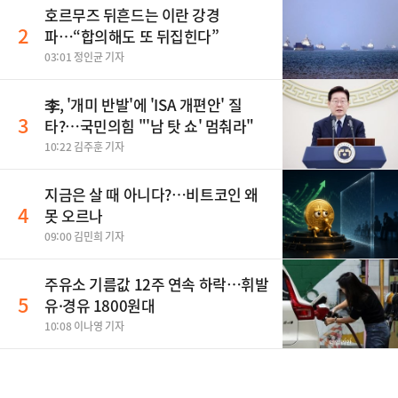
호르무즈 뒤흔드는 이란 강경
2
파…“합의해도 또 뒤집힌다”
03:01 정인균 기자
李, '개미 반발'에 'ISA 개편안' 질
3
타?…국민의힘 "'남 탓 쇼' 멈춰라"
10:22 김주훈 기자
지금은 살 때 아니다?…비트코인 왜
4
못 오르나
09:00 김민희 기자
주유소 기름값 12주 연속 하락…휘발
5
유·경유 1800원대
10:08 이나영 기자