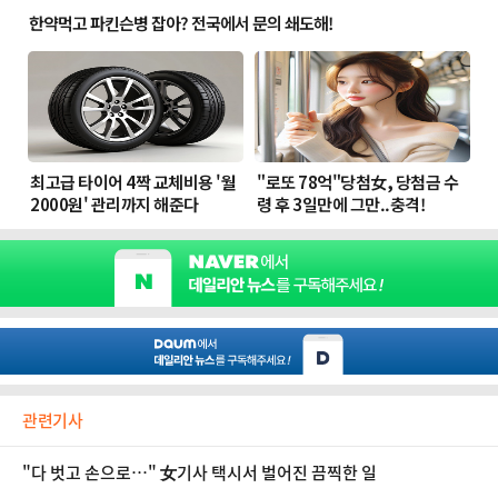
관련기사
"다 벗고 손으로…" 女기사 택시서 벌어진 끔찍한 일