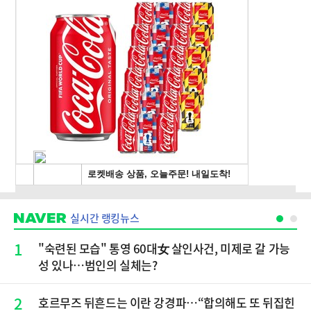
실시간 랭킹뉴스
1
"숙련된 모습" 통영 60대女 살인사건, 미제로 갈 가능
성 있나…범인의 실체는?
2
호르무즈 뒤흔드는 이란 강경파…“합의해도 또 뒤집힌