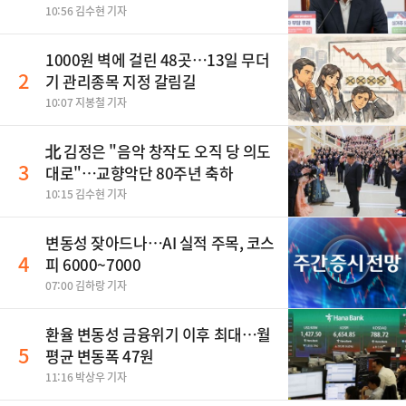
10:56 김수현 기자
1000원 벽에 걸린 48곳…13일 무더
2
기 관리종목 지정 갈림길
10:07 지봉철 기자
北 김정은 "음악 창작도 오직 당 의도
3
대로"…교향악단 80주년 축하
10:15 김수현 기자
변동성 잦아드나…AI 실적 주목, 코스
4
피 6000~7000
07:00 김하랑 기자
환율 변동성 금융위기 이후 최대…월
5
평균 변동폭 47원
11:16 박상우 기자