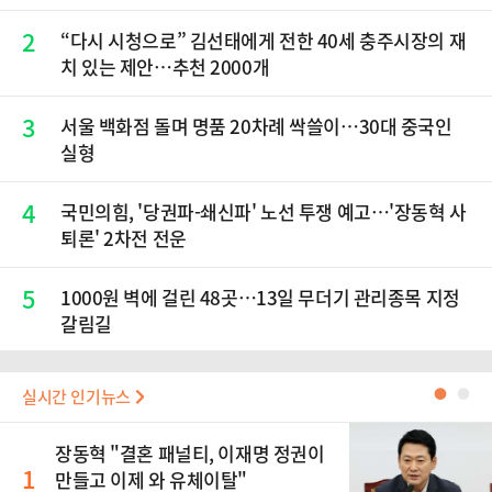
2
“다시 시청으로” 김선태에게 전한 40세 충주시장의 재
치 있는 제안…추천 2000개
3
서울 백화점 돌며 명품 20차례 싹쓸이…30대 중국인
실형
4
국민의힘, '당권파-쇄신파' 노선 투쟁 예고…'장동혁 사
퇴론' 2차전 전운
5
1000원 벽에 걸린 48곳…13일 무더기 관리종목 지정
갈림길
실시간 인기뉴스
●
●
장동혁 "결혼 패널티, 이재명 정권이
1
만들고 이제 와 유체이탈"