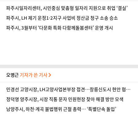
파주시일자리센터, 시민중심 맞춤형 일자리 지원으로 취업 ‘결실’
파주시, LH 제기 운정1·2지구 사업비 정산금 청구 소송 승소
파주시, 3월부터 ‘다문화 특화 다함께돌봄센터’ 운영 개시
오명근
기자가 쓴 기사
민경선 고양시장, LH고양사업본부장 접견…창릉신도시 현안 협력
논의
정덕영 양주시장, 시장 직통 문자 민원현장 찾아 해결 방안 모색
남양주시, 하천·계곡 불법행위 근절 총력… ‘특별단속 돌입’