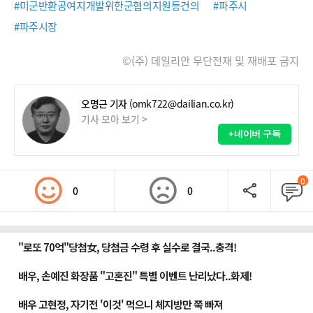
#미군반환공여지개발위한군협의지원등건의
#파주시
#파주시장
©(주) 데일리안 무단전재 및 재배포 금지
오명근 기자
(omk722@dailian.co.kr)
기사 모아 보기 >
+네이버 구독
0
0
0