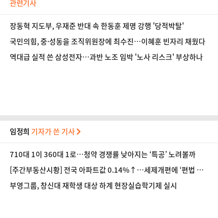
관련기사
장동혁 지도부, 우재준 반대 속 한동훈 제명 강행 '당적박탈'
국민의힘, 중·성동을 조직위원장에 최수진…이혜훈 빈자리 채웠다
역대급 실적 쓴 삼성전자…과반 노조 임박 '노사 리스크' 부상하나
임정희
기자가 쓴 기사
710대 1이 360대 1로…청약 경쟁률 낮아지는 ‘특공’ 노려볼까
[주간부동산시황] 전국 아파트값 0.14%↑…세제개편에 ‘편법 주
소 이전’ 우려
부영그룹, 창신대 재학생 대상 하계 현장실습학기제 실시