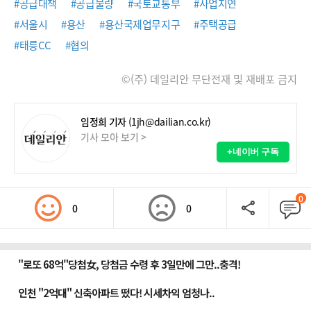
#공급대책
#공급물량
#국토교통부
#사업지연
#서울시
#용산
#용산국제업무지구
#주택공급
#태릉CC
#협의
©(주) 데일리안 무단전재 및 재배포 금지
임정희 기자
(1jh@dailian.co.kr)
기사 모아 보기 >
+네이버 구독
0
0
0