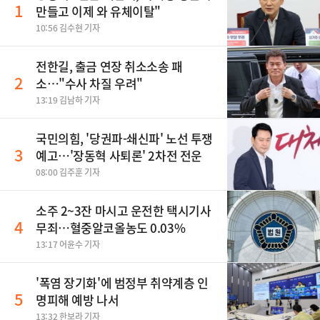
1
만들고 이제 와 유체이탈"
10:56 김수현 기자
전한길, 출금 연장 취소소송 패
2
소…"수사 차질 우려"
13:19 김남하 기자
국민의힘, '당권파-쇄신파' 노선 투쟁
3
예고…'장동혁 사퇴론' 2차전 전운
08:00 김주훈 기자
소주 2~3잔 마시고 운전한 택시기사
4
무죄…혈중알코올농도 0.03%
13:17 어윤수 기자
'폭염 장기화'에 범정부 취약계층 인
5
명피해 예방 나서
13:32 한보라 기자