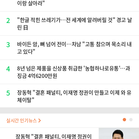
이랑 살아라"
2
"한글 적힌 쓰레기가…전 세계에 알려버릴 것" 경고 날
린 日
3
바이든 암, 뼈 넘어 전이…차남 "고통 참으며 목소리 내
고 있다"
4
8년 넘은 제품을 신상품 취급한 '농협하나로유통'…과
징금 4억6200만원
5
장동혁 "결혼 패널티, 이재명 정권이 만들고 이제 와 유
체이탈"
실시간 인기뉴스
●
●
장동혁 "결혼 패널티, 이재명 정권이