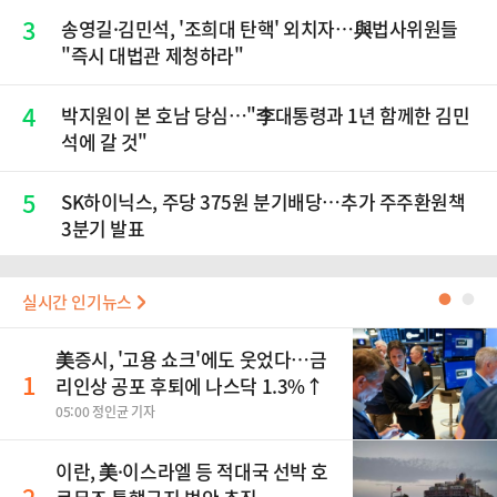
3
송영길·김민석, '조희대 탄핵' 외치자…與법사위원들
"즉시 대법관 제청하라"
4
박지원이 본 호남 당심…"李대통령과 1년 함께한 김민
석에 갈 것"
5
SK하이닉스, 주당 375원 분기배당…추가 주주환원책
3분기 발표
실시간 인기뉴스
●
●
美증시, '고용 쇼크'에도 웃었다…금
1
리인상 공포 후퇴에 나스닥 1.3%↑
05:00 정인균 기자
이란, 美·이스라엘 등 적대국 선박 호
2