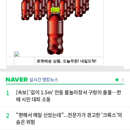
실시간 랭킹뉴스
1
[속보] '길이 1.5m' 안동 물놀이장서 구렁이 출몰…한
때 시민 대피 소동
2
"편해서 매일 신었는데"...전문가가 경고한 '크록스'의
숨은 위험