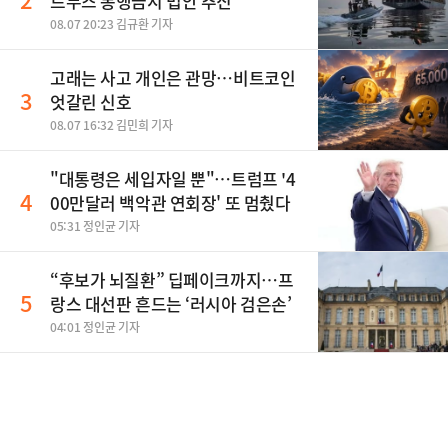
르무즈 통행금지 법안 추진
08.07 20:23 김규환 기자
고래는 사고 개인은 관망…비트코인
3
엇갈린 신호
08.07 16:32 김민희 기자
"대통령은 세입자일 뿐"…트럼프 '4
4
00만달러 백악관 연회장' 또 멈췄다
05:31 정인균 기자
“후보가 뇌질환” 딥페이크까지…프
5
랑스 대선판 흔드는 ‘러시아 검은손’
04:01 정인균 기자