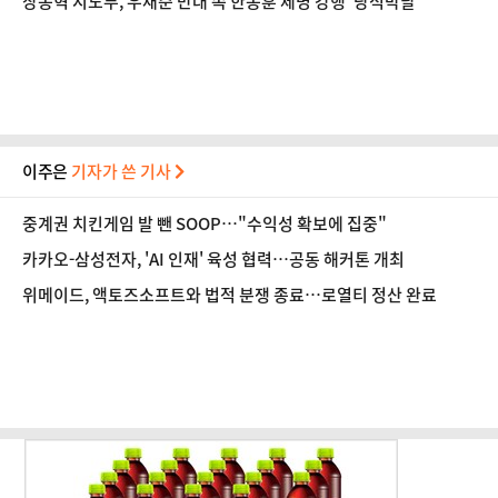
장동혁 지도부, 우재준 반대 속 한동훈 제명 강행 '당적박탈'
이주은
기자가 쓴 기사
중계권 치킨게임 발 뺀 SOOP…"수익성 확보에 집중"
카카오-삼성전자, 'AI 인재' 육성 협력…공동 해커톤 개최
위메이드, 액토즈소프트와 법적 분쟁 종료…로열티 정산 완료