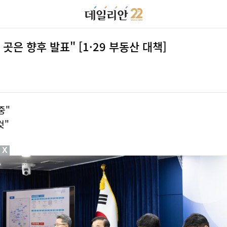
곳은 향후 발표" [1·29 부동산 대책]
중"
것"
X