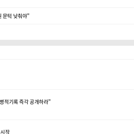
원 문턱 낮춰야"
 "병적기록 즉각 공개하라"
 시작