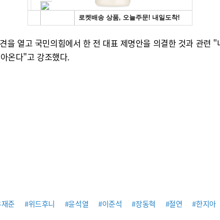
견을 열고 국민의힘에서 한 전 대표 제명안을 의결한 것과 관련 "
돌아온다"고 강조했다.
우재준
#위드후니
#윤석열
#이준석
#장동혁
#절연
#한지아