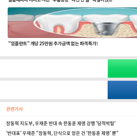
관련기사
장동혁 지도부, 우재준 반대 속 한동훈 제명 강행 '당적박탈'
'반대표' 우재준 "장동혁, 단식으로 얻은 건 '한동훈 제명' 뿐"