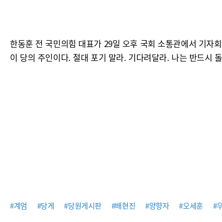
한동훈 전 국민의힘 대표가 29일 오후 국회 소통관에서 기자회
이 당의 주인이다. 절대 포기 말라. 기다려달라. 나는 반드시 
#계엄
#당게
#당원게시판
#배현진
#양향자
#오세훈
#