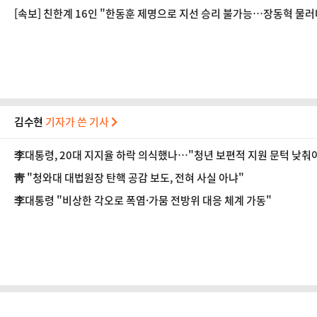
[속보] 친한계 16인 "한동훈 제명으로 지선 승리 불가능…장동혁 물
김수현
기자가 쓴 기사
李대통령, 20대 지지율 하락 의식했나…"청년 보편적 지원 문턱 낮춰
靑 "청와대 대법원장 탄핵 공감 보도, 전혀 사실 아냐"
李대통령 "비상한 각오로 폭염·가뭄 전방위 대응 체계 가동"