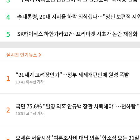
4
李대통령, 20대 지지율 하락 의식했나…"청년 보편적 지
5
SK하이닉스 하한가라고?…프리마켓 시초가 논란 재점화
실시간 인기뉴스
“21세기 고려장인가”…정부 세제개편안에 원성 폭발
1
13:41 이수현 기자
국민 75.6% "탈영 의혹 안규백 장관 사퇴해야"…천하람
2
10:51 고수정 기자
오세훈 서울시장 '여론조사비 대납 의혹' 항소심 오는 21일