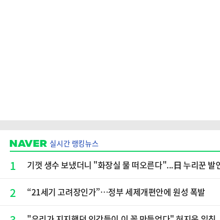
실시간 랭킹뉴스
1
기껏 생수 보냈더니 "화장실 물 떠오른다"...日 누리꾼 발언
2
“21세기 고려장인가”…정부 세제개편안에 원성 폭발
3
"우리가 지지했던 인간들이 이 꼴 만들었다" 허지웅 일침