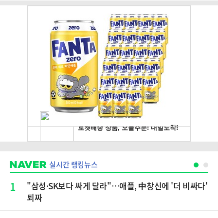
실시간 랭킹뉴스
1
"삼성·SK보다 싸게 달라"…애플, 中창신에 '더 비싸다'
퇴짜