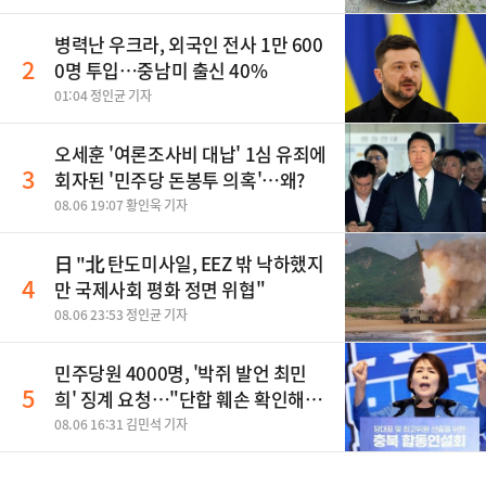
병력난 우크라, 외국인 전사 1만 600
2
0명 투입…중남미 출신 40%
01:04 정인균 기자
오세훈 '여론조사비 대납' 1심 유죄에
3
회자된 '민주당 돈봉투 의혹'…왜?
08.06 19:07 황인욱 기자
日 "北 탄도미사일, EEZ 밖 낙하했지
4
만 국제사회 평화 정면 위협"
08.06 23:53 정인균 기자
민주당원 4000명, '박쥐 발언 최민
5
희' 징계 요청…"단합 훼손 확인해
야"
08.06 16:31 김민석 기자