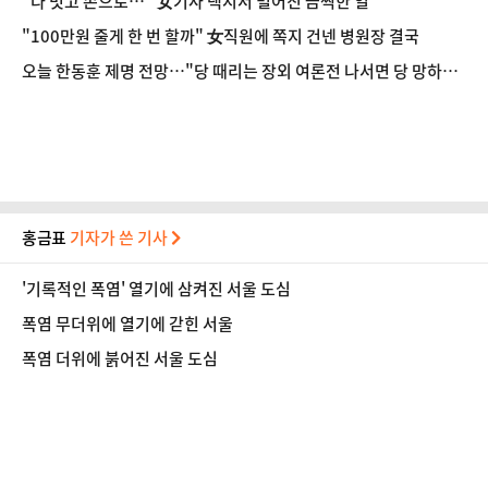
"다 벗고 손으로…" 女기사 택시서 벌어진 끔찍한 일
"100만원 줄게 한 번 할까" 女직원에 쪽지 건넨 병원장 결국
오늘 한동훈 제명 전망…"당 때리는 장외 여론전 나서면 당 망하는
길" [정국 기상대]
홍금표
기자가 쓴 기사
'기록적인 폭염' 열기에 삼켜진 서울 도심
폭염 무더위에 열기에 갇힌 서울
폭염 더위에 붉어진 서울 도심