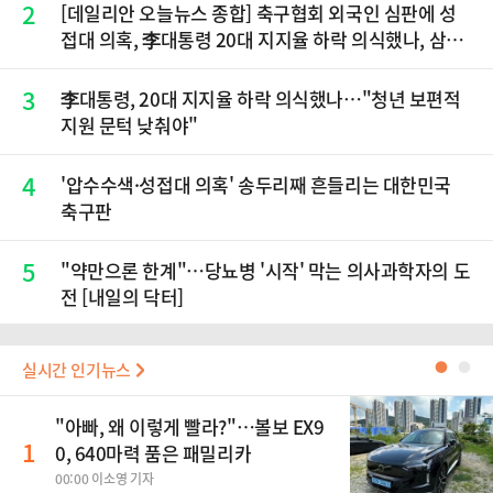
2
[데일리안 오늘뉴스 종합] 축구협회 외국인 심판에 성
접대 의혹, 李대통령 20대 지지율 하락 의식했나, 삼전
닉스 올인은 금물, SK하이닉스 프리마켓 시초가 논란
재점화, 김민석 "과반 승리 가능성 99%" 등
3
李대통령, 20대 지지율 하락 의식했나…"청년 보편적
지원 문턱 낮춰야"
4
'압수수색·성접대 의혹' 송두리째 흔들리는 대한민국
축구판
5
"약만으론 한계"…당뇨병 '시작' 막는 의사과학자의 도
전 [내일의 닥터]
실시간 인기뉴스
●
●
"아빠, 왜 이렇게 빨라?"…볼보 EX9
1
0, 640마력 품은 패밀리카
00:00 이소영 기자