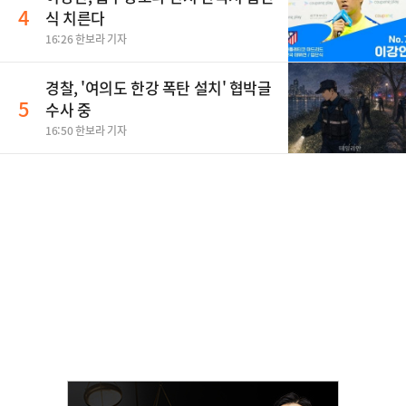
4
식 치른다
16:26 한보라 기자
경찰, '여의도 한강 폭탄 설치' 협박글
5
수사 중
16:50 한보라 기자