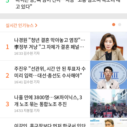
고 있다"
실시간 인기뉴스
●
●
나경원 "청년 결혼 막아놓고 염장"…
1
李정부 겨냥 "그 자체가 결혼 페널
티"
16:33 김수현 기자
주진우 "선관위, 시간 안 된 투표자 수
2
미리 입력…대선·총선도 수사해야"
16:41 김수현 기자
나흘 만에 3800명…SK하이닉스, 3
3
개 노조 묶는 통합노조 추진
14:53 지봉철 기자
이강인, 홈구장보다 먼저 한국서 입단