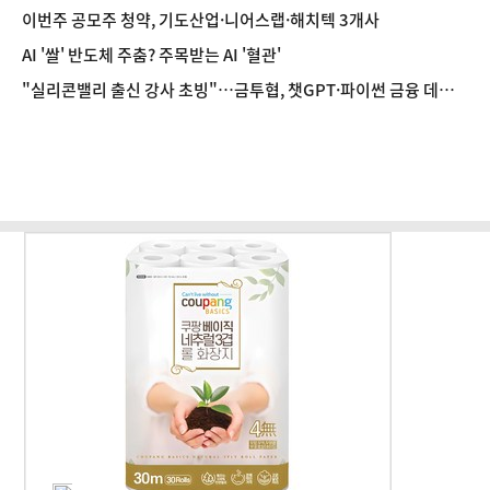
이번주 공모주 청약, 기도산업·니어스랩·해치텍 3개사
AI '쌀' 반도체 주춤? 주목받는 AI '혈관'
"실리콘밸리 출신 강사 초빙"…금투협, 챗GPT·파이썬 금융 데이
터 분석 과정 개설