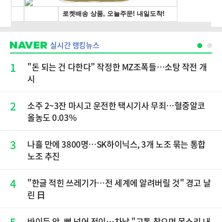
실시간 랭킹뉴스
1
"돈 되는 건 다한다" 작정한 MZ조폭들…소탕 작전 개
시
2
소주 2~3잔 마시고 운전한 택시기사 무죄…혈중알코
올농도 0.03%
3
나흘 만에 3800명…SK하이닉스, 3개 노조 묶는 통합
노조 추진
4
"한글 적힌 쓰레기가…전 세계에 알려버릴 것" 경고 날
린 日
5
바이든 암, 뼈 넘어 전이…차남 "고통 참으며 목소리 내