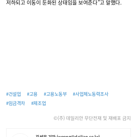
저하되고 이동이 둔화된 상태임을 보여준다”고 말했다.
#건설업
#고용
#고용노동부
#사업체노동력조사
#임금격차
#제조업
©(주) 데일리안 무단전재 및 재배포 금지
김성웅 기자
(woong@dailian.co.kr)