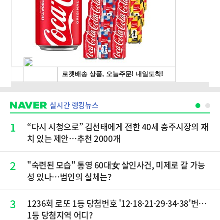
실시간 랭킹뉴스
1
“다시 시청으로” 김선태에게 전한 40세 충주시장의 재
치 있는 제안…추천 2000개
2
"숙련된 모습" 통영 60대女 살인사건, 미제로 갈 가능
성 있나…범인의 실체는?
3
1236회 로또 1등 당첨번호 '12·18·21·29·34·38'번…
1등 당첨지역 어디?