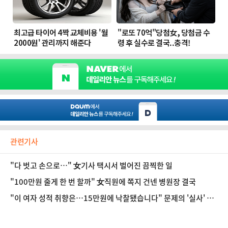
관련기사
"다 벗고 손으로…" 女기사 택시서 벌어진 끔찍한 일
"100만원 줄게 한 번 할까" 女직원에 쪽지 건넨 병원장 결국
"이 여자 성적 취향은…15만원에 낙찰됐습니다" 문제의 '실사' 경
매 소개팅