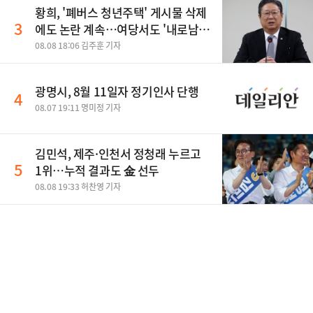
황희, '폐버스 청년주택' 게시물 삭제
3
에도 논란 계속…여당서도 '내로남
불' 비판
08.08 18:06 김주훈 기자
광명시, 8월 11일자 정기인사 단행
4
08.07 19:11 명미정 기자
김민석, 제주·인천서 정청래 누르고
5
1위…누적 결과도 金 선두
08.08 19:33 허찬영 기자