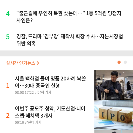
4
"출근길에 우연히 복권 샀는데…" 1등 5억원 당첨자
사연은?
5
경찰, 드라마 '김부장' 제작사 회장 수사…자본시장법
위반 의혹
실시간 인기뉴스
●
●
서울 백화점 돌며 명품 20차례 싹쓸
1
이…30대 중국인 실형
08.08 17:22 김남하 기자
이번주 공모주 청약, 기도산업·니어
2
스랩·해치텍 3개사
00:10 강현태 기자