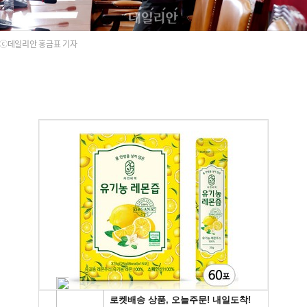
ⓒ데일리안 홍금표 기자