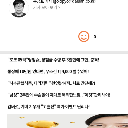
홍금표 기자
(goldpyo@dailian.co.kr)
기사 모아 보기 >
0