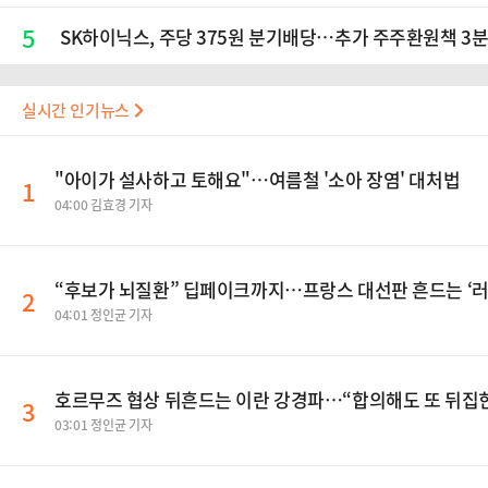
5
SK하이닉스, 주당 375원 분기배당…추가 주주환원책 3
실시간 인기뉴스
"아이가 설사하고 토해요"…여름철 '소아 장염' 대처법
1
04:00 김효경 기자
“후보가 뇌질환” 딥페이크까지…프랑스 대선판 흔드는 ‘러
2
04:01 정인균 기자
호르무즈 협상 뒤흔드는 이란 강경파…“합의해도 또 뒤집
3
03:01 정인균 기자