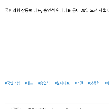
국민의힘 장동혁 대표, 송언석 원내대표 등이 29일 오전 서
#국민의힘
#대표
#송언석
#원내대표
#의결
#장동혁
#