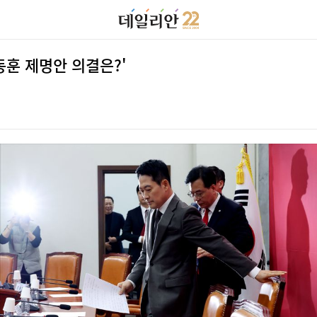
한동훈 제명안 의결은?'