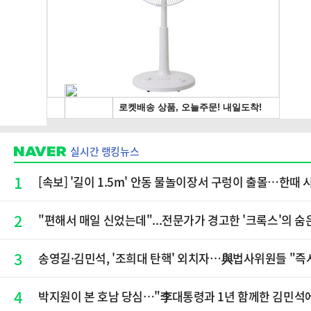
실시간 랭킹뉴스
1
[속보] '길이 1.5m' 안동 물놀이장서 구렁이 출몰…한때 
2
"편해서 매일 신었는데"...전문가가 경고한 '크록스'의 숨
3
송영길·김민석, '조희대 탄핵' 외치자…與법사위원들 "즉
4
박지원이 본 호남 당심…"李대통령과 1년 함께한 김민석에