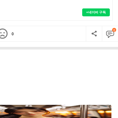
+네이버 구독
0
0