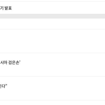
분기 발표
시아 검은손’
힌다”