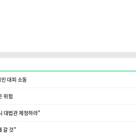
시민 대피 소동
은 위험
시 대법관 제청하라"
 갈 것"