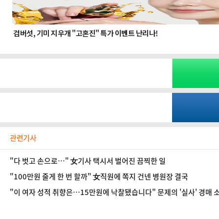
관련기사
"다 벗고 손으로…" 女기사 택시서 벌어진 끔찍한 일
"100만원 줄게 한 번 할까" 女직원에 쪽지 건넨 병원장 결국
"이 여자 성적 취향은…15만원에 낙찰됐습니다" 문제의 '실사' 경매 