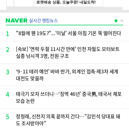
실시간 랭킹뉴스
1
"8월에 웬 19도?"...'이날' 서울 아침 기온 뚝 떨어진다
2
[속보] '연락 두절 11시간 만에' 인천 자월도 모터보트
실종 낚시객 3명, 전원 구조
3
'9·11 테러 예언' 바바 반가, 외계인 접촉·제3차 세계
대전도 맞을까
4
태극기 모자 쓰더니…‘징역 46년’ 중국男, 태국서 체포
모습 논란
5
정청래, 신천지 의혹 끝까지 간다…"김민석 당대표 돼
도 조사받아야"