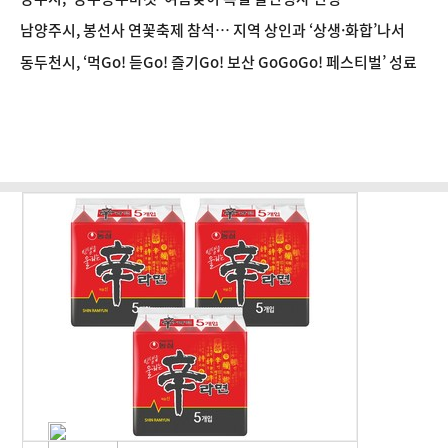
남양주시, 봉선사 연꽃축제 참석… 지역 상인과 ‘상생·화합’나서
동두천시, ‘먹Go! 듣Go! 즐기Go! 보산 GoGoGo! 페스티벌’ 성료