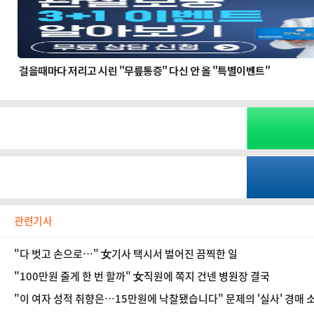
관련기사
"다 벗고 손으로…" 女기사 택시서 벌어진 끔찍한 일
"100만원 줄게 한 번 할까" 女직원에 쪽지 건넨 병원장 결국
"이 여자 성적 취향은…15만원에 낙찰됐습니다" 문제의 '실사' 경매 