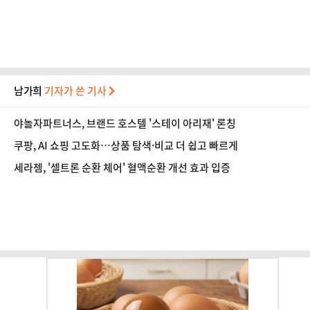
남가희
기자가 쓴 기사
야놀자파트너스, 브랜드 호스텔 '스테이 아리재' 론칭
쿠팡, AI 쇼핑 고도화…상품 탐색·비교 더 쉽고 빠르게
세라젬, '셀트론 순환 체어' 혈액순환 개선 효과 입증