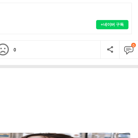
+네이버 구독
0
0