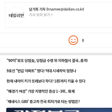
남가희 기자
(hnamee@dailian.co.kr)
기사 모아 보기 >
0