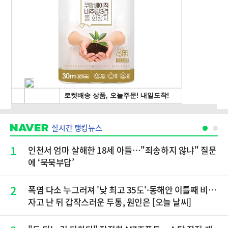
실시간 랭킹뉴스
1
인천서 엄마 살해한 18세 아들…"죄송하지 않냐" 질문
에 ‘묵묵부답’
2
폭염 다소 누그러져 '낮 최고 35도'·동해안 이틀째 비…
자고 난 뒤 갑작스러운 두통, 원인은 [오늘 날씨]