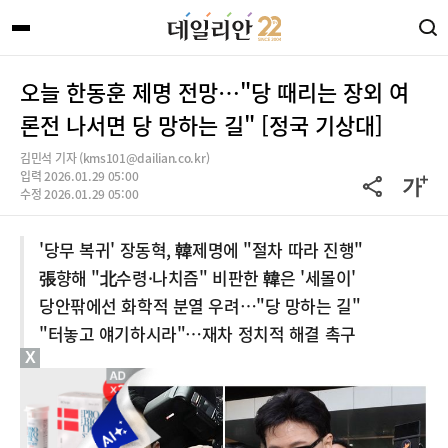
오늘 한동훈 제명 전망…"당 때리는 장외 여
론전 나서면 당 망하는 길" [정국 기상대]
김민석 기자 (kms101@dailian.co.kr)
입력 2026.01.29 05:00
수정 2026.01.29 05:00
'당무 복귀' 장동혁, 韓제명에 "절차 따라 진행"
張향해 "北수령·나치즘" 비판한 韓은 '세몰이'
당안팎에선 화학적 분열 우려…"당 망하는 길"
"터놓고 얘기하시라"…재차 정치적 해결 촉구
X