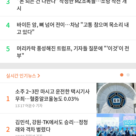
3
"돈 되는 건 다한다" 작정한 MZ조폭들…소탕 작전 개
시
4
바이든 암, 뼈 넘어 전이…차남 "고통 참으며 목소리 내
고 있다"
5
머리카락 풍성해진 트럼프, 기자들 질문에 "'이것'이 전
부"
실시간 인기뉴스
●
●
소주 2~3잔 마시고 운전한 택시기사
1
무죄…혈중알코올농도 0.03%
13:17 어윤수 기자
김민석, 강원·TK에서도 승리…정청
2
래와 격차 벌렸다