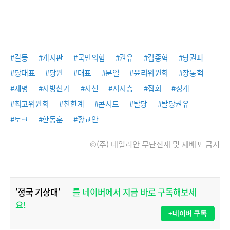
#갈등
#게시판
#국민의힘
#권유
#김종혁
#당권파
#당대표
#당원
#대표
#분열
#윤리위원회
#장동혁
#제명
#지방선거
#지선
#지지층
#집회
#징계
#최고위원회
#친한계
#콘서트
#탈당
#탈당권유
#토크
#한동훈
#황교안
©(주) 데일리안 무단전재 및 재배포 금지
'정국 기상대'
를 네이버에서 지금 바로 구독해보세
요!
+네이버 구독