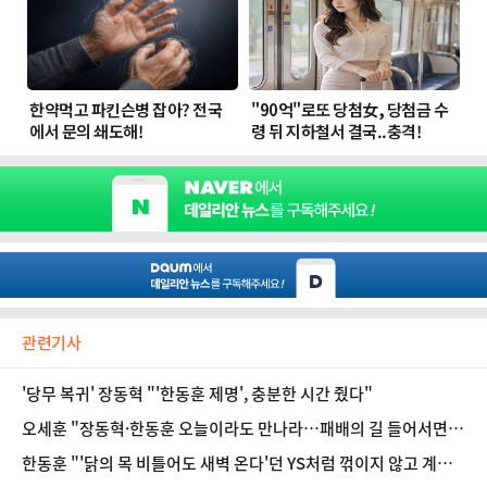
관련기사
'당무 복귀' 장동혁 "'한동훈 제명', 충분한 시간 줬다"
오세훈 "장동혁·한동훈 오늘이라도 만나라…패배의 길 들어서면
안돼"
한동훈 "'닭의 목 비틀어도 새벽 온다'던 YS처럼 꺾이지 않고 계속