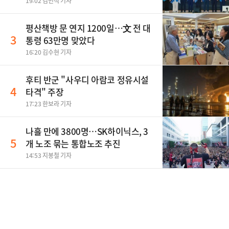
19:02 김민석 기자
평산책방 문 연지 1200일…文 전 대
3
통령 63만명 맞았다
16:20 김수현 기자
후티 반군 "사우디 아람코 정유시설
4
타격" 주장
17:23 한보라 기자
나흘 만에 3800명…SK하이닉스, 3
5
개 노조 묶는 통합노조 추진
14:53 지봉철 기자