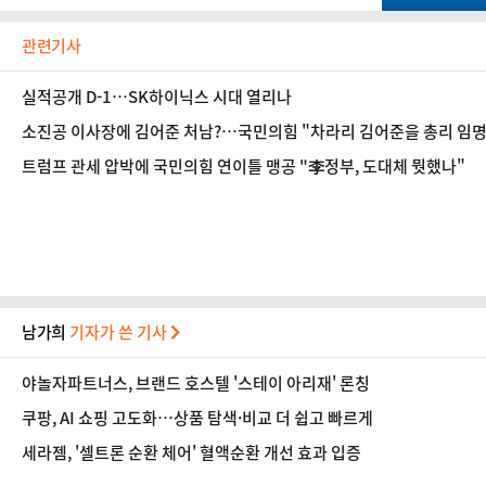
관련기사
실적공개 D-1…SK하이닉스 시대 열리나
소진공 이사장에 김어준 처남?…국민의힘 "차라리 김어준을 총리 임
트럼프 관세 압박에 국민의힘 연이틀 맹공 "李정부, 도대체 뭣했나"
남가희
기자가 쓴 기사
야놀자파트너스, 브랜드 호스텔 '스테이 아리재' 론칭
쿠팡, AI 쇼핑 고도화…상품 탐색·비교 더 쉽고 빠르게
세라젬, '셀트론 순환 체어' 혈액순환 개선 효과 입증