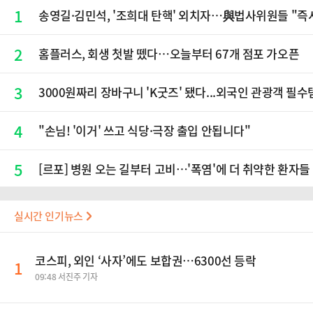
1
송영길·김민석, '조희대 탄핵' 외치자…與법사위원들 "즉
2
홈플러스, 회생 첫발 뗐다…오늘부터 67개 점포 가오픈
3
3000원짜리 장바구니 'K굿즈' 됐다...외국인 관광객 필수
4
"손님! '이거' 쓰고 식당·극장 출입 안됩니다"
5
[르포] 병원 오는 길부터 고비…'폭염'에 더 취약한 환자들
실시간 인기뉴스
코스피, 외인 ‘사자’에도 보합권…6300선 등락
1
09:48 서진주 기자