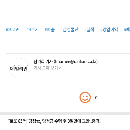
#2025년
#4분기
#매출
#삼성물산
#실적
#영업이익
#
남가희 기자
(hnamee@dailian.co.kr)
기사 모아 보기 >
0