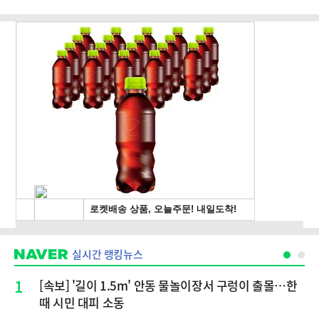
실시간 랭킹뉴스
1
[속보] '길이 1.5m' 안동 물놀이장서 구렁이 출몰…한
때 시민 대피 소동