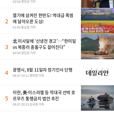
범
02:04 정인균 기자
열기에 삼켜진 한반도! 역대급 폭염
2
에 달아오른 도심!
01:00 홍금표 기자
北 미사일에 ‘신냉전 경고’…“한미일
3
vs 북중러 충돌구도 짙어진다”
00:59 정인균 기자
광명시, 8월 11일자 정기인사 단행
4
08.07 19:11 명미정 기자
이란, 美·이스라엘 등 적대국 선박 호
5
르무즈 통행금지 법안 추진
08.07 20:23 김규환 기자