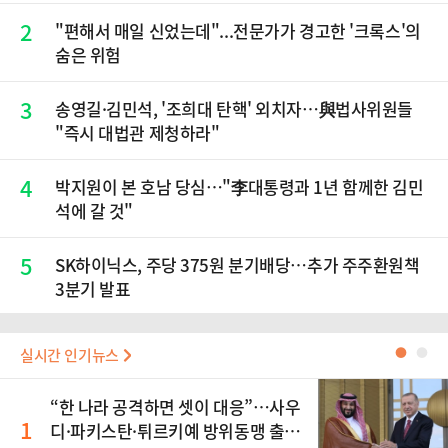
2
"편해서 매일 신었는데"...전문가가 경고한 '크록스'의
숨은 위험
3
송영길·김민석, '조희대 탄핵' 외치자…與법사위원들
"즉시 대법관 제청하라"
4
박지원이 본 호남 당심…"李대통령과 1년 함께한 김민
석에 갈 것"
5
SK하이닉스, 주당 375원 분기배당…추가 주주환원책
3분기 발표
실시간 인기뉴스
●
●
“한 나라 공격하면 셋이 대응”…사우
1
디·파키스탄·튀르키예 방위동맹 출