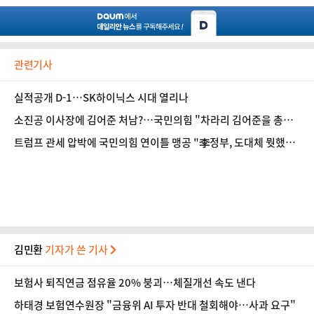
관련기사
실적공개 D-1…SK하이닉스 시대 열리나
소진공 이사장에 김어준 처남?…국민의힘 "차라리 김어준을 총리
임명하라"
트럼프 관세 압박에 국민의힘 연이틀 맹공 "李정부, 도대체 뭣했
나"
김민환
기자가 쓴 기사
보험사 퇴직연금 점유율 20% 붕괴…체질개선 속도 낸다
하태경 보험연수원장 "금융위 AI 투자 반대 철회해야…사과 요구"