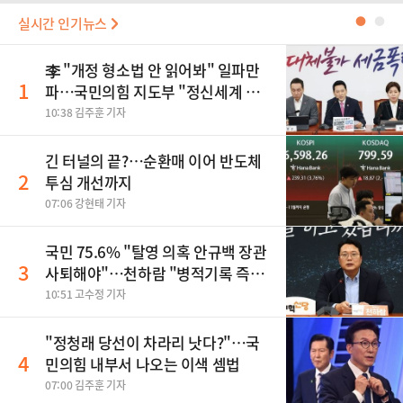
실시간 인기뉴스
●
●
李 "개정 형소법 안 읽어봐" 일파만
1
파…국민의힘 지도부 "정신세계 궁
금하다"
10:38 김주훈 기자
긴 터널의 끝?…순환매 이어 반도체
2
투심 개선까지
07:06 강현태 기자
국민 75.6% "탈영 의혹 안규백 장관
3
사퇴해야"…천하람 "병적기록 즉각
공개하라"
10:51 고수정 기자
​"정청래 당선이 차라리 낫다?"…국
4
민의힘 내부서 나오는 이색 셈법
07:00 김주훈 기자