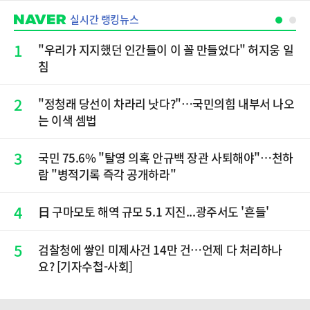
실시간 랭킹뉴스
1
"우리가 지지했던 인간들이 이 꼴 만들었다" 허지웅 일
침
2
​"정청래 당선이 차라리 낫다?"…국민의힘 내부서 나오
는 이색 셈법
3
국민 75.6% "탈영 의혹 안규백 장관 사퇴해야"…천하
람 "병적기록 즉각 공개하라"
4
日 구마모토 해역 규모 5.1 지진...광주서도 '흔들'
5
검찰청에 쌓인 미제사건 14만 건…언제 다 처리하나
요? [기자수첩-사회]