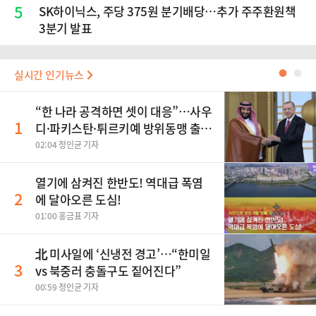
5
SK하이닉스, 주당 375원 분기배당…추가 주주환원책
3분기 발표
실시간 인기뉴스
●
●
“한 나라 공격하면 셋이 대응”…사우
1
디·파키스탄·튀르키예 방위동맹 출
범
02:04 정인균 기자
열기에 삼켜진 한반도! 역대급 폭염
2
에 달아오른 도심!
01:00 홍금표 기자
北 미사일에 ‘신냉전 경고’…“한미일
3
vs 북중러 충돌구도 짙어진다”
00:59 정인균 기자