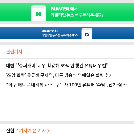
관련기사
대법 "'슈퍼개미' 지위 활용해 59억원 챙긴 유튜버 위법"
'쯔양 협박' 유튜버 구제역, 다른 방송인 명예훼손 실형 추가
"야구 배트로 내려찍고…" 구독자 100만 유튜버 '수탉', 납치·살인
미수 사건의 전말은?
진현우
기자가 쓴 기사