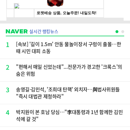
실시간 랭킹뉴스
1
[속보] '길이 1.5m' 안동 물놀이장서 구렁이 출몰…한
때 시민 대피 소동
2
"편해서 매일 신었는데"...전문가가 경고한 '크록스'의
숨은 위험
3
송영길·김민석, '조희대 탄핵' 외치자…與법사위원들
"즉시 대법관 제청하라"
4
박지원이 본 호남 당심…"李대통령과 1년 함께한 김민
석에 갈 것"