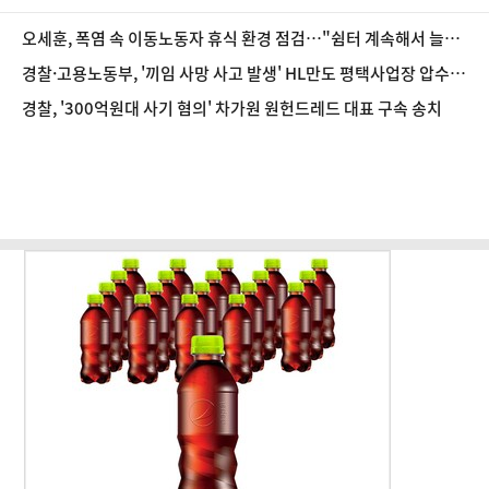
오세훈, 폭염 속 이동노동자 휴식 환경 점검…"쉼터 계속해서 늘려
갈 것"
경찰·고용노동부, '끼임 사망 사고 발생' HL만도 평택사업장 압수
수색
경찰, '300억원대 사기 혐의' 차가원 원헌드레드 대표 구속 송치