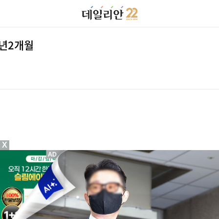
1년2개월
X