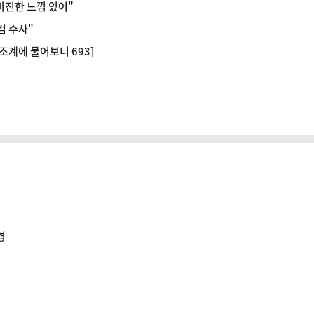
미진한 느낌 있어"
검 수사"
조계에 물어보니 693]
경