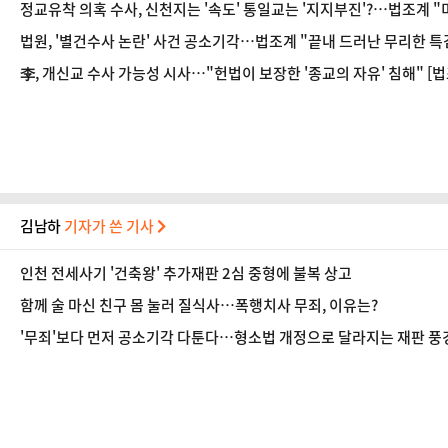
정교유착 의혹 수사, 신천지는 '속도' 통일교는 '지지부진'?…법조계 "
법원, '별건수사 논란' 사건 공소기각…법조계 "끝내 드러난 무리한 특
李, 개신교 수사 가능성 시사…"헌법이 보장한 '종교의 자유' 침해" [법
김남하
기자가 쓴 기사
인천 전세사기 '건축왕' 추가재판 2심 중형에 불복 상고
함께 술 마신 친구 몸 눌러 질식사…폭행치사 무죄, 이유는?
'무죄'보다 먼저 공소기각 다툰다…형소법 개정으로 달라지는 재판 풍