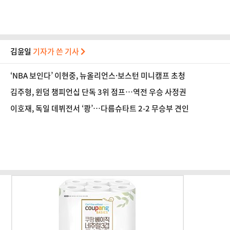
김윤일
기자가 쓴 기사
‘NBA 보인다’ 이현중, 뉴올리언스·보스턴 미니캠프 초청
김주형, 윈덤 챔피언십 단독 3위 점프…역전 우승 사정권
이호재, 독일 데뷔전서 ‘쾅’…다름슈타트 2-2 무승부 견인