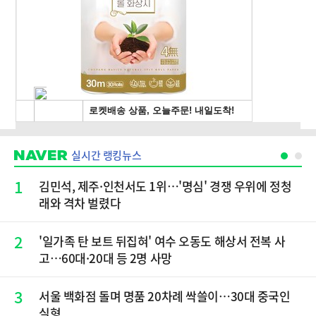
실시간 랭킹뉴스
1
김민석, 제주·인천서도 1위…'명심' 경쟁 우위에 정청
래와 격차 벌렸다
2
'일가족 탄 보트 뒤집혀' 여수 오동도 해상서 전복 사
고…60대·20대 등 2명 사망
3
서울 백화점 돌며 명품 20차례 싹쓸이…30대 중국인
실형