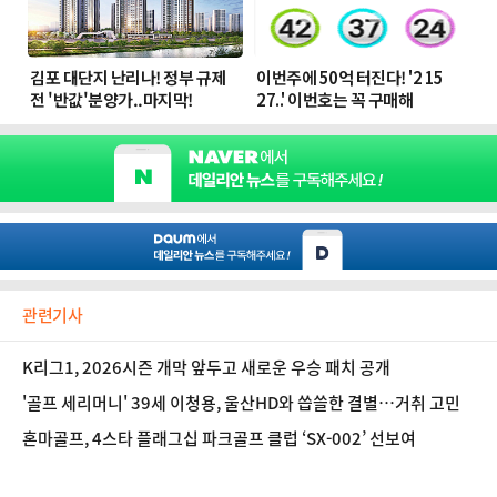
관련기사
K리그1, 2026시즌 개막 앞두고 새로운 우승 패치 공개
'골프 세리머니' 39세 이청용, 울산HD와 씁쓸한 결별…거취 고민
혼마골프, 4스타 플래그십 파크골프 클럽 ‘SX-002’ 선보여