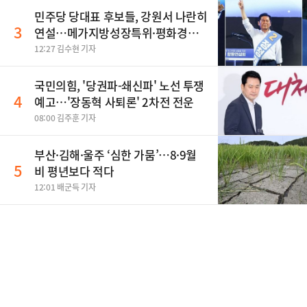
민주당 당대표 후보들, 강원서 나란히
3
연설…메가지방성장특위·평화경제
특구 공약
12:27 김수현 기자
국민의힘, '당권파-쇄신파' 노선 투쟁
4
예고…'장동혁 사퇴론' 2차전 전운
08:00 김주훈 기자
부산·김해·울주 ‘심한 가뭄’…8·9월
5
비 평년보다 적다
12:01 배군득 기자