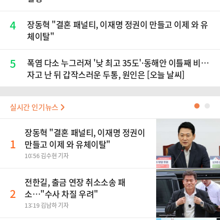
4
장동혁 "결혼 패널티, 이재명 정권이 만들고 이제 와 유
체이탈"
5
폭염 다소 누그러져 '낮 최고 35도'·동해안 이틀째 비…
자고 난 뒤 갑작스러운 두통, 원인은 [오늘 날씨]
실시간 인기뉴스
●
●
장동혁 "결혼 패널티, 이재명 정권이
1
만들고 이제 와 유체이탈"
10:56 김수현 기자
전한길, 출금 연장 취소소송 패
2
소…"수사 차질 우려"
13:19 김남하 기자