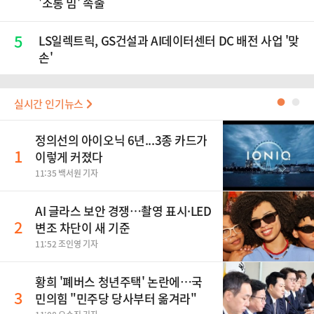
'조롱 밈' 속출
5
LS일렉트릭, GS건설과 AI데이터센터 DC 배전 사업 '맞
손'
실시간 인기뉴스
●
●
정의선의 아이오닉 6년...3종 카드가
1
이렇게 커졌다
11:35 백서원 기자
AI 글라스 보안 경쟁…촬영 표시·LED
2
변조 차단이 새 기준
11:52 조인영 기자
황희 '폐버스 청년주택' 논란에…국
3
민의힘 "민주당 당사부터 옮겨라"