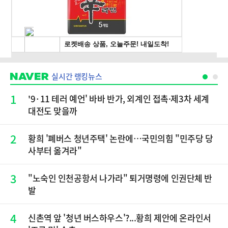
실시간 랭킹뉴스
1
'9·11 테러 예언' 바바 반가, 외계인 접촉·제3차 세계
대전도 맞을까
2
황희 '폐버스 청년주택' 논란에…국민의힘 "민주당 당
사부터 옮겨라"
3
"노숙인 인천공항서 나가라" 퇴거명령에 인권단체 반
발
4
신촌역 앞 '청년 버스하우스'?...황희 제안에 온라인서