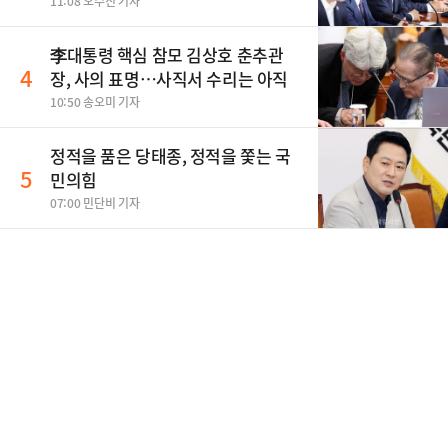
11:08 오수진 기자
李대통령 핵심 참모 김상호 춘추관
4
장, 사의 표명…사직서 수리는 아직
10:50 송오미 기자
정적을 품은 당태종, 정적을 쫓는 국
5
민의힘
07:00 민단비 기자